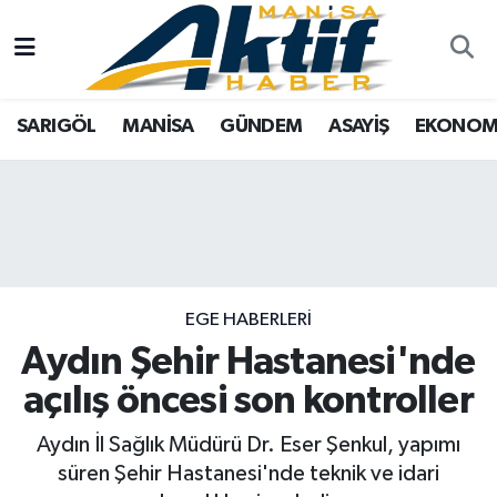
Yazarlar
SARIGÖL
Türkiye
Manisa Nöbetçi Eczaneler
SARIGÖL
MANİSA
GÜNDEM
ASAYİŞ
EKONOM
Resmi İlanlar
MANİSA
Tarım
Manisa Hava Durumu
Foto Galeri
GÜNDEM
Analiz Haberler
Manisa Namaz Vakitleri
ASAYİŞ
Asayiş
Manisa Trafik Yoğunluk Haritası
EKONOMİ
Siyaset
Süper Lig Puan Durumu ve Fikstür
EGE HABERLERI
Aydın Şehir Hastanesi'nde
SPOR
Eğitim
Tüm Manşetler
açılış öncesi son kontroller
TARIM
Kültür Sanat
Son Dakika Haberleri
Aydın İl Sağlık Müdürü Dr. Eser Şenkul, yapımı
süren Şehir Hastanesi'nde teknik ve idari
SİYASET
Manisa
Haber Arşivi