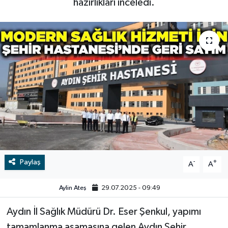
hazırlıkları inceledi.
RESMİ İLAN
RESMİ İLAN
BİLİM VE TEKNOLOJİ
Yaşam
Tarih
Çevre
Dünya
İletişim
Paylaş
-
+
A
A
Künye
Aylin Ateş
29.07.2025 - 09:49
SPOR
Aydın İl Sağlık Müdürü Dr. Eser Şenkul, yapımı
Vefat
tamamlanma aşamasına gelen Aydın Şehir