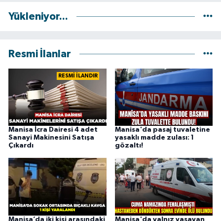
Yükleniyor...
Resmi İlanlar
RESMİ İLANDIR
Manisa İcra Dairesi 4 adet
Manisa'da pasaj tuvaletine
Sanayi Makinesini Satışa
yasaklı madde zulası: 1
Çıkardı
gözaltı!
Manisa’da iki kişi arasındaki
Manisa'da yalnız yaşayan