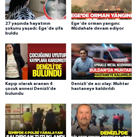
27 yaşında hayatının
Ege'de orman yangını:
şokunu yaşadı: Ege'de şifa
Müdahale devam ediyor
buldu
Kayıp olarak aranan 4
Denizli'de acı olay: Muhtar
çocuk annesi Denizli’de
hastaneye kaldırıldı
bulundu