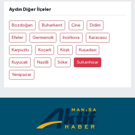
Aydın Diğer İlçeler
Bozdoğan
Buharkent
Çine
Didim
Efeler
Germencik
İncirliova
Karacasu
Karpuzlu
Koçarli
Köşk
Kuşadasi
Kuyucak
Nazilli
Söke
Sultanhisar
Yenipazar