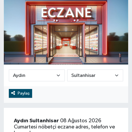
RESMİ İLAN
RESMİ İLAN
BİLİM VE TEKNOLOJİ
Yaşam
Tarih
Çevre
Dünya
İletişim
Paylaş
Künye
SPOR
Aydın
Sultanhisar
08 Ağustos 2026
Cumartesi nöbetçi eczane adres, telefon ve
Vefat