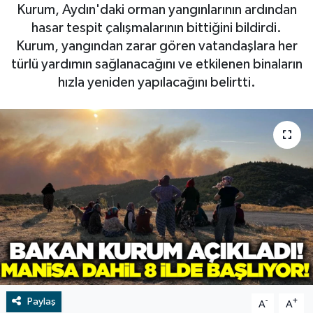
Kurum, Aydın'daki orman yangınlarının ardından
RESMİ İLAN
RESMİ İLAN
hasar tespit çalışmalarının bittiğini bildirdi.
Kurum, yangından zarar gören vatandaşlara her
BİLİM VE TEKNOLOJİ
Yaşam
türlü yardımın sağlanacağını ve etkilenen binaların
hızla yeniden yapılacağını belirtti.
Tarih
Çevre
Dünya
İletişim
Künye
SPOR
Paylaş
-
+
A
A
Vefat