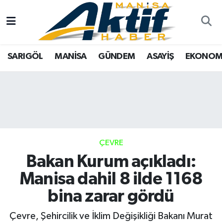
Yazarlar
SARIGÖL
Türkiye
Manisa Nöbetçi Eczaneler
SARIGÖL
MANİSA
GÜNDEM
ASAYİŞ
EKONOM
Resmi İlanlar
MANİSA
Tarım
Manisa Hava Durumu
Foto Galeri
GÜNDEM
Analiz Haberler
Manisa Namaz Vakitleri
ASAYİŞ
Asayiş
Manisa Trafik Yoğunluk Haritası
EKONOMİ
Siyaset
Süper Lig Puan Durumu ve Fikstür
ÇEVRE
Bakan Kurum açıkladı:
SPOR
Eğitim
Tüm Manşetler
Manisa dahil 8 ilde 1168
TARIM
Kültür Sanat
Son Dakika Haberleri
bina zarar gördü
SİYASET
Manisa
Haber Arşivi
Çevre, Şehircilik ve İklim Değişikliği Bakanı Murat