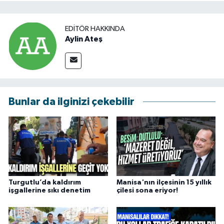
EDITÖR HAKKINDA
Aylin Ateş
Bunlar da ilginizi çekebilir
Turgutlu’da kaldırım
Manisa'nın ilçesinin 15 yıllık
işgallerine sıkı denetim
çilesi sona eriyor!