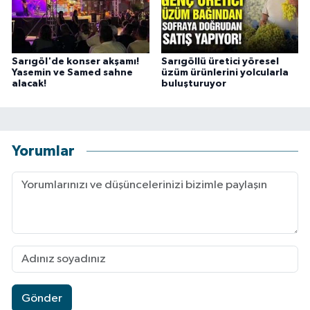
Sarıgöl'de konser akşamı!
Sarıgöllü üretici yöresel
Yasemin ve Samed sahne
üzüm ürünlerini yolcularla
alacak!
buluşturuyor
Yorumlar
Gönder