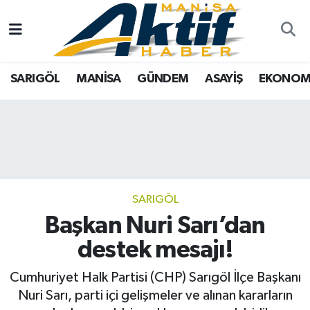
Yazarlar
SARIGÖL
Türkiye
Manisa Nöbetçi Eczaneler
SARIGÖL
MANİSA
GÜNDEM
ASAYİŞ
EKONOM
Resmi İlanlar
MANİSA
Tarım
Manisa Hava Durumu
Foto Galeri
GÜNDEM
Analiz Haberler
Manisa Namaz Vakitleri
ASAYİŞ
Asayiş
Manisa Trafik Yoğunluk Haritası
EKONOMİ
Siyaset
Süper Lig Puan Durumu ve Fikstür
SARIGÖL
Başkan Nuri Sarı’dan
SPOR
Eğitim
Tüm Manşetler
destek mesajı!
TARIM
Kültür Sanat
Son Dakika Haberleri
Cumhuriyet Halk Partisi (CHP) Sarıgöl İlçe Başkanı
Nuri Sarı, parti içi gelişmeler ve alınan kararların
SİYASET
Manisa
Haber Arşivi