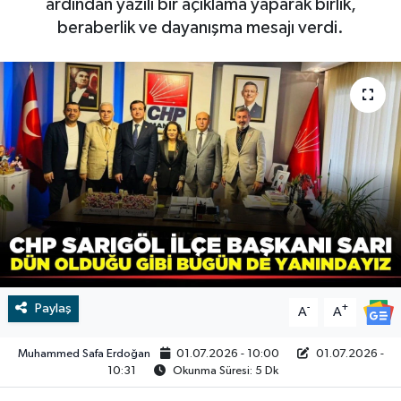
ardından yazılı bir açıklama yaparak birlik,
beraberlik ve dayanışma mesajı verdi.
RESMİ İLAN
RESMİ İLAN
BİLİM VE TEKNOLOJİ
Yaşam
Tarih
Çevre
Dünya
İletişim
Künye
Paylaş
-
+
A
A
SPOR
Muhammed Safa Erdoğan
01.07.2026 - 10:00
01.07.2026 -
10:31
Okunma Süresi: 5 Dk
Vefat