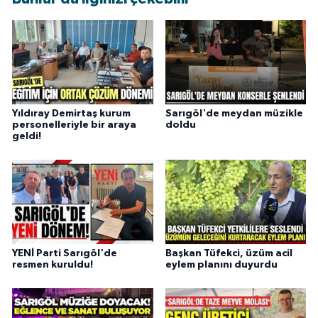
Yıldıray Demirtaş kurum
Sarıgöl'de meydan müzikle
personelleriyle bir araya
doldu
geldi!
YENİ Parti Sarıgöl'de
Başkan Tüfekci, üzüm acil
resmen kuruldu!
eylem planını duyurdu