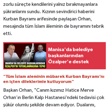
zorlu süreçte kendilerini yalnız bırakmayanlara
şükranlarını sundu. Kızının sevindirici haberini
Kurban Bayramı arifesinde paylaşan Orhan,
mesajında tüm İslam âleminin de bayramını tebrik
etti.
Manisa'da belediye
başkanlarından
Özalper'e destek
"Tüm İslam aleminin mübarek Kurban Bayramı’nı
en içten dileklerimle kutluyorum"
Başkan Orhan, "Canım kızımız Hatice Merve
Orhan’ın Berlin Kalp Hastanesi’ndeki tedavisi çok
şükür olumlu şekilde devam ediyor. Dualarını,