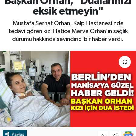
Başkan Orhan, "Dualarınızı
eksik etmeyin"
RESMİ İLAN
RESMİ İLAN
Mustafa Serhat Orhan, Kalp Hastanesi’nde
BİLİM VE TEKNOLOJİ
Yaşam
tedavi gören kızı Hatice Merve Orhan’ın sağlık
durumu hakkında sevindirici bir haber verdi.
Tarih
Çevre
Dünya
İletişim
Künye
SPOR
Paylaş
Vefat
-
+
A
A