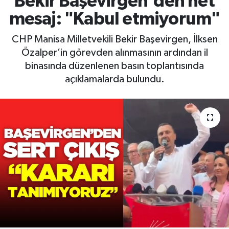
Bekir Başevirgen'den net
mesaj: "Kabul etmiyorum"
RESMİ İLAN
RESMİ İLAN
CHP Manisa Milletvekili Bekir Başevirgen, İlksen
BİLİM VE TEKNOLOJİ
Yaşam
Özalper’in görevden alınmasının ardından il
binasında düzenlenen basın toplantısında
Tarih
açıklamalarda bulundu.
Çevre
Dünya
İletişim
Künye
SPOR
Vefat