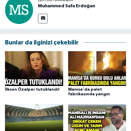
Muhammed Safa Erdoğan
Bunlar da ilginizi çekebilir
İlksen Özalper tutuklandı!
Manisa'da palet
fabrikasında yangın