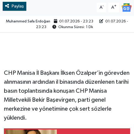
Paylaş
-
+
A
A
Video
Muhammed Safa Erdoğan
01.07.2026 - 23:23
01.07.2026 -
23:23
Okunma Süresi: 1 Dk
CHP Manisa İl Başkanı İlksen Özalper’in görevden
alınmasının ardından il binasında düzenlenen tarihi
basın toplantısında konuşan CHP Manisa
Milletvekili Bekir Başevirgen, parti genel
merkezine ve yönetimine çok sert sözlerle
yüklendi.