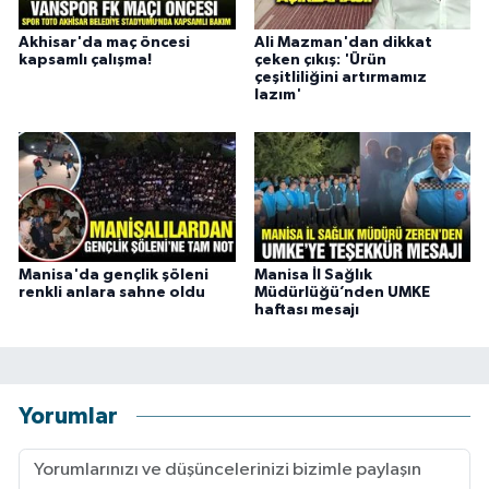
Akhisar'da maç öncesi
Ali Mazman'dan dikkat
kapsamlı çalışma!
çeken çıkış: 'Ürün
çeşitliliğini artırmamız
lazım'
Manisa'da gençlik şöleni
Manisa İl Sağlık
renkli anlara sahne oldu
Müdürlüğü’nden UMKE
haftası mesajı
Yorumlar