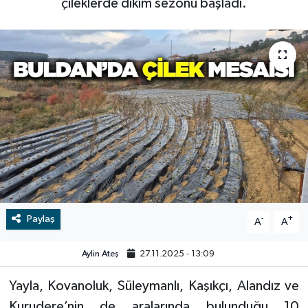
çileklerde dikim sezonu başladı.
RESMİ İLAN
RESMİ İLAN
BİLİM VE TEKNOLOJİ
Yaşam
Tarih
Çevre
Dünya
İletişim
Paylaş
-
+
A
A
Künye
Aylin Ateş
27.11.2025 - 13:09
SPOR
Yayla, Kovanoluk, Süleymanlı, Kaşıkçı, Alandız ve
Vefat
Kurudere’nin de aralarında bulunduğu 10