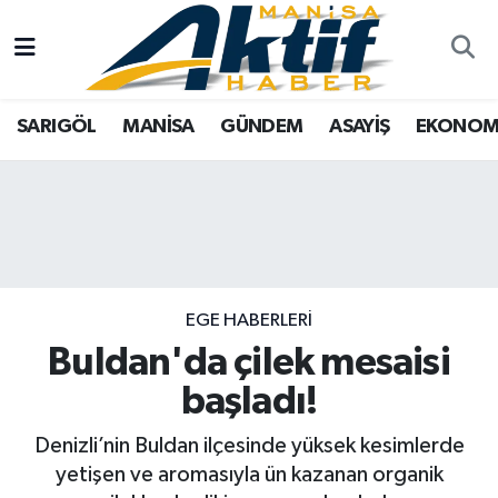
Yazarlar
SARIGÖL
Türkiye
Manisa Nöbetçi Eczaneler
SARIGÖL
MANİSA
GÜNDEM
ASAYİŞ
EKONOM
Resmi İlanlar
MANİSA
Tarım
Manisa Hava Durumu
Foto Galeri
GÜNDEM
Analiz Haberler
Manisa Namaz Vakitleri
ASAYİŞ
Asayiş
Manisa Trafik Yoğunluk Haritası
EKONOMİ
Siyaset
Süper Lig Puan Durumu ve Fikstür
EGE HABERLERI
Buldan'da çilek mesaisi
SPOR
Eğitim
Tüm Manşetler
başladı!
TARIM
Kültür Sanat
Son Dakika Haberleri
Denizli’nin Buldan ilçesinde yüksek kesimlerde
yetişen ve aromasıyla ün kazanan organik
SİYASET
Manisa
Haber Arşivi