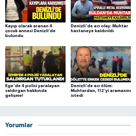
Kayıp olarak aranan 4
Denizli'de acı olay: Muhtar
çocuk annesi Denizli’de
hastaneye kaldırıldı
bulundu
Ege'de 4 polisi yaralayan
Denizli'de acı ölüm:
saldırgan hakkında
Muhtardan, 112'yi aramasını
gelişme!
istedi
Yorumlar