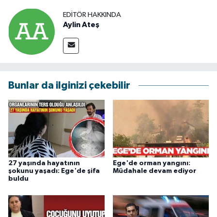
EDITÖR HAKKINDA
Aylin Ateş
Bunlar da ilginizi çekebilir
27 yaşında hayatının
Ege'de orman yangını:
şokunu yaşadı: Ege'de şifa
Müdahale devam ediyor
buldu