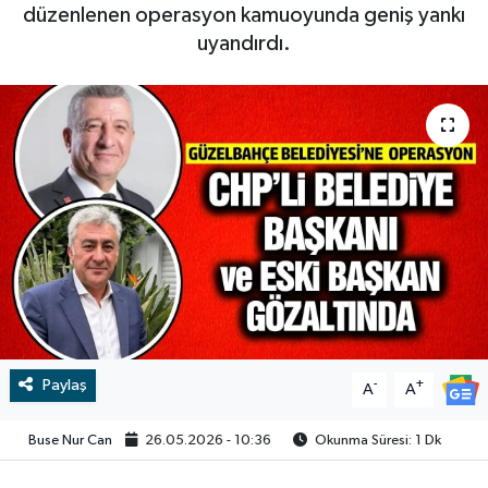
düzenlenen operasyon kamuoyunda geniş yankı
RESMİ İLAN
RESMİ İLAN
uyandırdı.
BİLİM VE TEKNOLOJİ
Yaşam
Tarih
Çevre
Dünya
İletişim
Künye
Paylaş
-
+
A
A
SPOR
Buse Nur Can
26.05.2026 - 10:36
Okunma Süresi: 1 Dk
Vefat