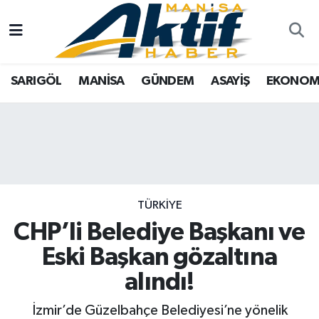
Yazarlar
SARIGÖL
Türkiye
Manisa Nöbetçi Eczaneler
SARIGÖL
MANİSA
GÜNDEM
ASAYİŞ
EKONOM
Resmi İlanlar
MANİSA
Tarım
Manisa Hava Durumu
Foto Galeri
GÜNDEM
Analiz Haberler
Manisa Namaz Vakitleri
ASAYİŞ
Asayiş
Manisa Trafik Yoğunluk Haritası
EKONOMİ
Siyaset
Süper Lig Puan Durumu ve Fikstür
TÜRKİYE
CHP’li Belediye Başkanı ve
SPOR
Eğitim
Tüm Manşetler
Eski Başkan gözaltına
TARIM
Kültür Sanat
Son Dakika Haberleri
alındı!
SİYASET
Manisa
Haber Arşivi
İzmir’de Güzelbahçe Belediyesi’ne yönelik