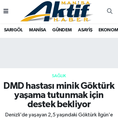
Yazarlar
SARIGÖL
Türkiye
Manisa Nöbetçi Eczaneler
SARIGÖL
MANİSA
GÜNDEM
ASAYİŞ
EKONOM
Resmi İlanlar
MANİSA
Tarım
Manisa Hava Durumu
Foto Galeri
GÜNDEM
Analiz Haberler
Manisa Namaz Vakitleri
ASAYİŞ
Asayiş
Manisa Trafik Yoğunluk Haritası
EKONOMİ
Siyaset
Süper Lig Puan Durumu ve Fikstür
SAĞLIK
DMD hastası minik Göktürk
SPOR
Eğitim
Tüm Manşetler
yaşama tutunmak için
TARIM
Kültür Sanat
Son Dakika Haberleri
destek bekliyor
SİYASET
Manisa
Haber Arşivi
Denizli'de yaşayan 2,5 yaşındaki Göktürk İlgün'e