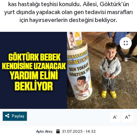
kas hastalığı teşhisi konuldu. Ailesi, Göktürk'ün
RESMİ İLAN
RESMİ İLAN
yurt dışında yapılacak olan gen tedavisi masrafları
için hayırseverlerin desteğini bekliyor.
BİLİM VE TEKNOLOJİ
Yaşam
Tarih
Çevre
Dünya
İletişim
Künye
Paylaş
-
+
A
A
SPOR
Aylin Ateş
31.07.2025 - 14:32
Vefat