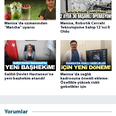
Manisa'da uzmanından
Manisa, Robotik Cerrahi
"Matcha" uyarısı
Teknolojisine Sahip 12'nci İl
Oldu
Salihli Devlet Hastanesi'ne
Manisa'da sağlık
yeni başhekim atandı!
kadrosuna önemli ekleme:
Özellikle yüksek riskli
gebelikler için
Yorumlar