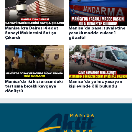
Manisa İcra Dairesi 4 adet
Manisa'da pasaj tuvaletine
Sanayi Makinesini Satışa
yasaklı madde zulası: 1
Çıkardı
gözaltı!
Manisa’da iki kişi arasındaki
Manisa'da yalnız yaşayan
tartışma bıçaklı kavgaya
kişi evinde ölü bulundu
dönüştü