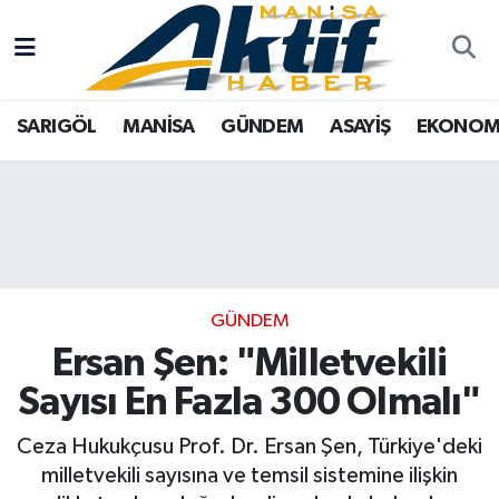
Yazarlar
SARIGÖL
Türkiye
Manisa Nöbetçi Eczaneler
SARIGÖL
MANİSA
GÜNDEM
ASAYİŞ
EKONOM
Resmi İlanlar
MANİSA
Tarım
Manisa Hava Durumu
Foto Galeri
GÜNDEM
Analiz Haberler
Manisa Namaz Vakitleri
ASAYİŞ
Asayiş
Manisa Trafik Yoğunluk Haritası
EKONOMİ
Siyaset
Süper Lig Puan Durumu ve Fikstür
GÜNDEM
Ersan Şen: "Milletvekili
SPOR
Eğitim
Tüm Manşetler
Sayısı En Fazla 300 Olmalı"
TARIM
Kültür Sanat
Son Dakika Haberleri
Ceza Hukukçusu Prof. Dr. Ersan Şen, Türkiye'deki
milletvekili sayısına ve temsil sistemine ilişkin
SİYASET
Manisa
Haber Arşivi