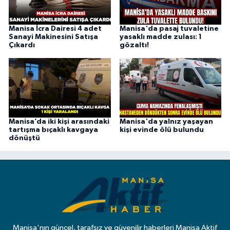
Manisa İcra Dairesi 4 adet
Manisa'da pasaj tuvaletine
Sanayi Makinesini Satışa
yasaklı madde zulası: 1
Çıkardı
gözaltı!
Manisa’da iki kişi arasındaki
Manisa'da yalnız yaşayan
tartışma bıçaklı kavgaya
kişi evinde ölü bulundu
dönüştü
Manisa'nın güncel, tarafsız ve güvenilir haberleri Manisa Aktif