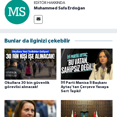
EDITÖR HAKKINDA
Muhammed Safa Erdoğan
Bunlar da ilginizi çekebilir
Okullara 30 bin güvenlik
İYİ Parti Manisa İl Başkanı
görevlisi alınacak!
Aytaç'tan Çerçeve Yasaya
Sert Tepki!