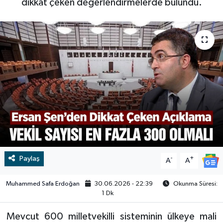
dikkat çeken değerlendirmelerde bulundu.
RESMİ İLAN
RESMİ İLAN
BİLİM VE TEKNOLOJİ
Yaşam
Tarih
Çevre
Dünya
İletişim
Paylaş
-
+
A
A
Künye
Muhammed Safa Erdoğan
30.06.2026 - 22:39
Okunma Süresi:
1 Dk
SPOR
Mevcut 600 milletvekilli sisteminin ülkeye mali
Vefat