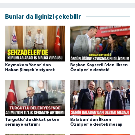
Bunlar da ilginizi çekebilir
Kaymakam Yazar'dan
Başkan Kayserili'den İlksen
Hakan Şimşek’e ziyaret
Özalper'e destek!
Turgutlu'da dikkat çeken
Balaban'dan İlksen
sermaye artırımı
Özalper'e destek mesajı