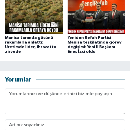
Manisa tarımda gücünü
Yeniden Refah Partisi
rakamlarla anlattı:
Manisa teşkilatında görev
Üretimde lider, ihracatta
değişimi: Yeni İl Başkanı
zirvede
Enes İzci oldu
Yorumlar