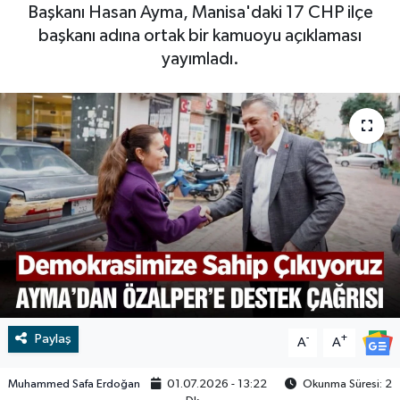
Başkanı Hasan Ayma, Manisa'daki 17 CHP ilçe
RESMİ İLAN
RESMİ İLAN
başkanı adına ortak bir kamuoyu açıklaması
yayımladı.
BİLİM VE TEKNOLOJİ
Yaşam
Tarih
Çevre
Dünya
İletişim
Künye
Paylaş
-
+
A
A
SPOR
Muhammed Safa Erdoğan
01.07.2026 - 13:22
Okunma Süresi: 2
Vefat