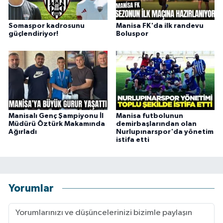
Somaspor kadrosunu
Manisa FK'da ilk randevu
güçlendiriyor!
Boluspor
Manisalı Genç Şampiyonu İl
Manisa futbolunun
Müdürü Öztürk Makamında
demirbaşlarından olan
Ağırladı
Nurlupınarspor'da yönetim
istifa etti
Yorumlar