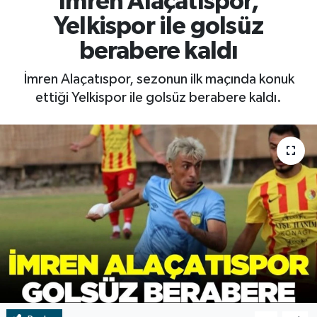
İmren Alaçatıspor,
Yelkispor ile golsüz
RESMİ İLAN
RESMİ İLAN
berabere kaldı
BİLİM VE TEKNOLOJİ
Yaşam
İmren Alaçatıspor, sezonun ilk maçında konuk
ettiği Yelkispor ile golsüz berabere kaldı.
Tarih
Çevre
Dünya
İletişim
Künye
SPOR
Vefat