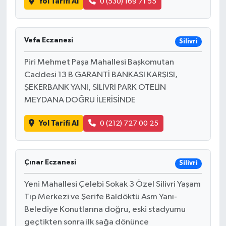
Yol Tarifi Al
0 (530) 169 71 55
Video
Vefa Eczanesi
Silivri
Piri Mehmet Paşa Mahallesi Başkomutan
Caddesi 13 B GARANTİ BANKASI KARŞISI,
ŞEKERBANK YANI, SİLİVRİ PARK OTELİN
MEYDANA DOĞRU İLERİSİNDE
Yol Tarifi Al
0 (212) 727 00 25
Çınar Eczanesi
Silivri
Yeni Mahallesi Çelebi Sokak 3 Özel Silivri Yaşam
Tıp Merkezi ve Şerife Baldöktü Asm Yanı-
Belediye Konutlarına doğru, eski stadyumu
geçtikten sonra ilk sağa dönünce