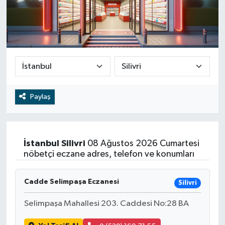
RESMİ İLAN
RESMİ İLAN
BİLİM VE TEKNOLOJİ
Yaşam
Tarih
Çevre
Paylaş
Dünya
İstanbul
Silivri
08 Ağustos 2026 Cumartesi
İletişim
nöbetçi eczane adres, telefon ve konumları
Künye
Cadde Selimpaşa Eczanesi
Silivri
SPOR
Selimpaşa Mahallesi 203. Caddesi No:28 BA
Vefat