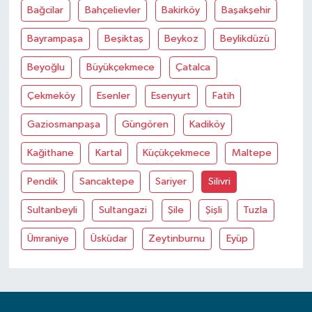
Bağcilar
Bahçelievler
Bakirköy
Başakşehir
Bayrampaşa
Beşiktaş
Beykoz
Beylikdüzü
Beyoğlu
Büyükçekmece
Çatalca
Çekmeköy
Esenler
Esenyurt
Fatih
Gaziosmanpaşa
Güngören
Kadiköy
Kağithane
Kartal
Küçükçekmece
Maltepe
Pendik
Sancaktepe
Sariyer
Silivri
Sultanbeyli
Sultangazi
Şile
Şişli
Tuzla
Ümraniye
Üsküdar
Zeytinburnu
Eyüp