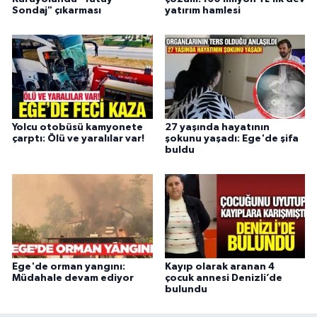
Sondaj" çıkarması
yatırım hamlesi
Yolcu otobüsü kamyonete
27 yaşında hayatının
çarptı: Ölü ve yaralılar var!
şokunu yaşadı: Ege'de şifa
buldu
Ege'de orman yangını:
Kayıp olarak aranan 4
Müdahale devam ediyor
çocuk annesi Denizli’de
bulundu