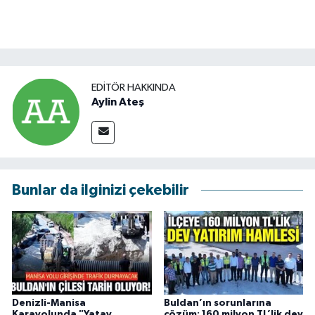
EDITÖR HAKKINDA
Aylin Ateş
Bunlar da ilginizi çekebilir
Denizli-Manisa
Buldan’ın sorunlarına
Karayolunda "Yatay
çözüm: 160 milyon TL’lik dev