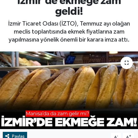
İzmir'de ekmeğe zam
geldi!
RESMİ İLAN
RESMİ İLAN
İzmir Ticaret Odası (İZTO), Temmuz ayı olağan
BİLİM VE TEKNOLOJİ
Yaşam
meclis toplantısında ekmek fiyatlarına zam
yapılmasına yönelik önemli bir karara imza attı.
Tarih
Çevre
Dünya
İletişim
Künye
SPOR
Paylaş
Vefat
-
+
A
A