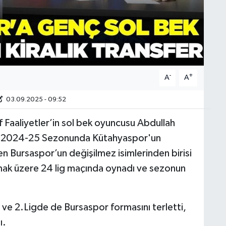
-
+
A
A
03.09.2025 - 09:52
 Faaliyetler’in sol bek oyuncusu Abdullah
ttı. 2024-25 Sezonunda Kütahyaspor'un
 Bursaspor’un değişilmez isimlerinden birisi
mak üzere 24 lig maçında oynadı ve sezonun
e 2.Ligde de Bursaspor formasını terletti,
ı.