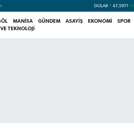
i
DOLAR
47,5971
%
EURO
55,1336
%
GÖL
MANİSA
GÜNDEM
ASAYİŞ
EKONOMİ
SPOR
STERLİN
64,2534
%
 VE TEKNOLOJİ
GRAM ALTIN
6527.85
%
BİST100
13.70
BITCOIN
64.475,47
%