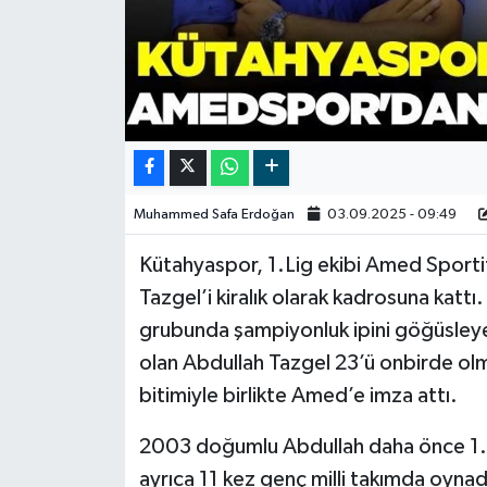
Video
Muhammed Safa Erdoğan
03.09.2025 - 09:49
Kütahyaspor, 1.Lig ekibi Amed Sportif
Tazgel’i kiralık olarak kadrosuna ka
grubunda şampiyonluk ipini göğüsleyen
olan Abdullah Tazgel 23’ü onbirde ol
bitimiyle birlikte Amed’e imza attı.
2003 doğumlu Abdullah daha önce 1. v
ayrıca 11 kez genç milli takımda oynad