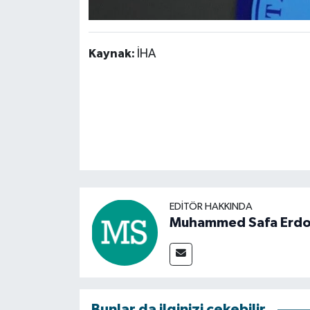
Kaynak:
İHA
EDITÖR HAKKINDA
Muhammed Safa Erd
Bunlar da ilginizi çekebilir