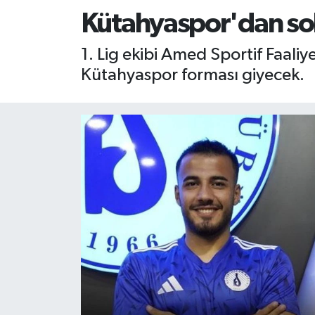
Kütahyaspor'dan sol b
RESMİ İLAN
RESMİ İLAN
1. Lig ekibi Amed Sportif Faaliy
BİLİM VE TEKNOLOJİ
Yaşam
Kütahyaspor forması giyecek.
Tarih
Çevre
Dünya
İletişim
Künye
SPOR
Vefat