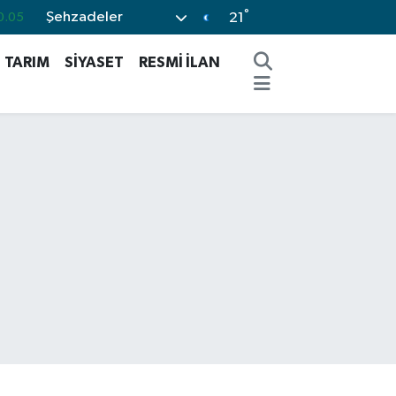
°
Şehzadeler
0.05
21
0.18
TARIM
SİYASET
RESMİ İLAN
0.22
0.54
3
%0
0.66