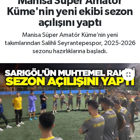
Manisa Süper Amatör
Küme'nin yeni ekibi sezon
RESMİ İLAN
RESMİ İLAN
açılışını yaptı
BİLİM VE TEKNOLOJİ
Yaşam
Manisa Süper Amatör Küme’nin yeni
takımlarından Salihli Seyrantepespor, 2025-2026
Tarih
sezonu hazırlıklarına başladı.
Çevre
Dünya
İletişim
Künye
SPOR
Vefat