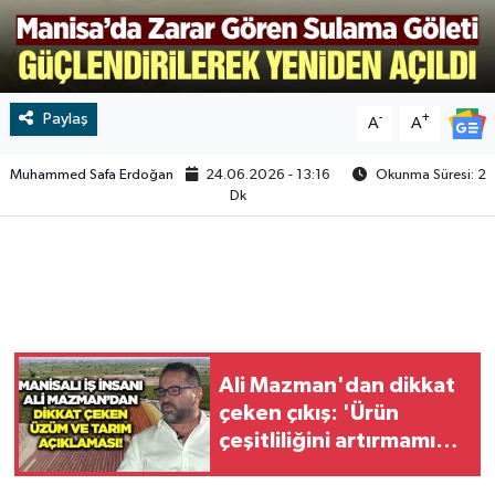
Video
Paylaş
-
+
A
A
Muhammed Safa Erdoğan
24.06.2026 - 13:16
Okunma Süresi: 2
Dk
Ali Mazman'dan dikkat
çeken çıkış: 'Ürün
çeşitliliğini artırmamız
lazım'