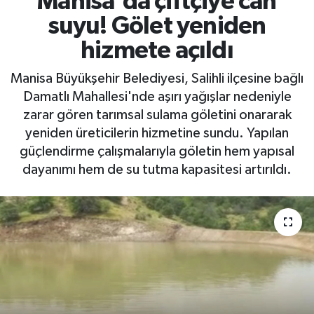
Manisa'da çiftçiye can
suyu! Gölet yeniden
RESMİ İLAN
RESMİ İLAN
hizmete açıldı
BİLİM VE TEKNOLOJİ
Yaşam
Manisa Büyükşehir Belediyesi, Salihli ilçesine bağlı
Damatlı Mahallesi'nde aşırı yağışlar nedeniyle
Tarih
zarar gören tarımsal sulama göletini onararak
yeniden üreticilerin hizmetine sundu. Yapılan
Çevre
güçlendirme çalışmalarıyla göletin hem yapısal
Dünya
dayanımı hem de su tutma kapasitesi artırıldı.
İletişim
Künye
SPOR
Vefat