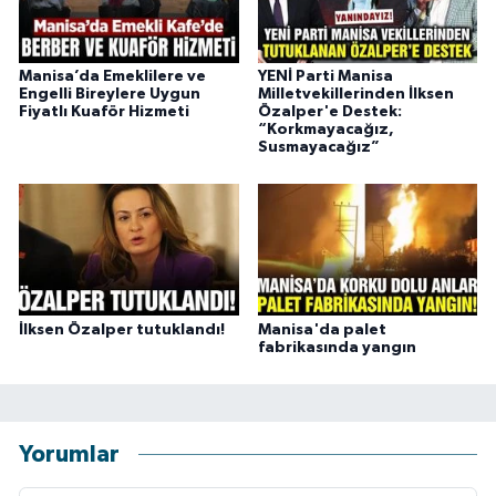
Manisa’da Emeklilere ve
YENİ Parti Manisa
Engelli Bireylere Uygun
Milletvekillerinden İlksen
Fiyatlı Kuaför Hizmeti
Özalper'e Destek:
“Korkmayacağız,
Susmayacağız”
İlksen Özalper tutuklandı!
Manisa'da palet
fabrikasında yangın
Yorumlar