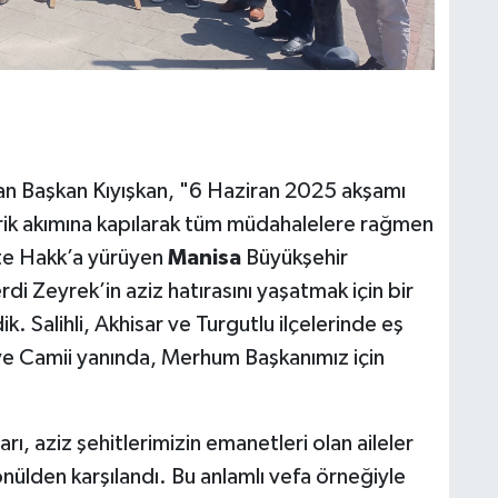
şan Başkan Kıyışkan, "6 Haziran 2025 akşamı
trik akımına kapılarak tüm müdahalelere rağmen
te Hakk’a yürüyen
Manisa
Büyükşehir
i Zeyrek’in aziz hatırasını yaşatmak için bir
k. Salihli, Akhisar ve Turgutlu ilçelerinde eş
e Camii yanında, Merhum Başkanımız için
ı, aziz şehitlerimizin emanetleri olan aileler
nülden karşılandı. Bu anlamlı vefa örneğiyle