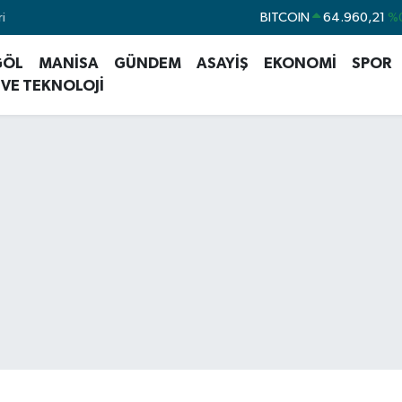
i
DOLAR
47,7436
%
EURO
55,2510
%
GÖL
MANİSA
GÜNDEM
ASAYİŞ
EKONOMİ
SPOR
STERLİN
64,4811
%
 VE TEKNOLOJİ
GRAM ALTIN
6660.55
%
BİST100
13.779
BITCOIN
64.960,21
%