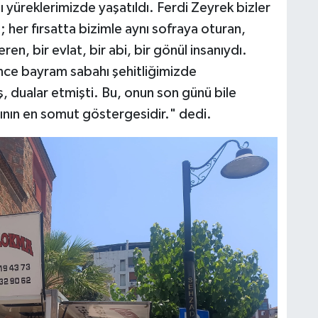
 yüreklerimizde yaşatıldı. Ferdi Zeyrek bizler
l; her fırsatta bizimle aynı sofraya oturan,
n, bir evlat, bir abi, bir gönül insanıydı.
nce bayram sabahı şehitliğimizde
ş, dualar etmişti. Bu, onun son günü bile
ğının en somut göstergesidir." dedi.