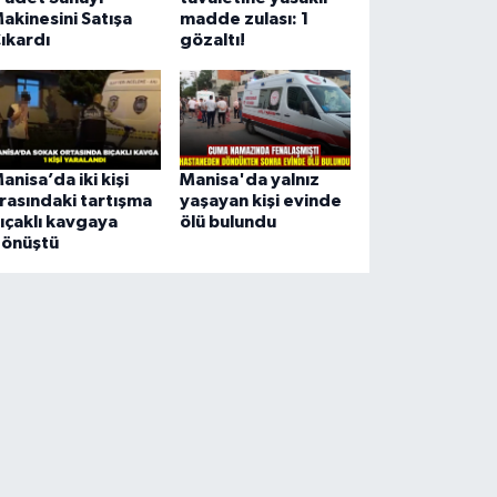
akinesini Satışa
madde zulası: 1
ıkardı
gözaltı!
anisa’da iki kişi
Manisa'da yalnız
rasındaki tartışma
yaşayan kişi evinde
ıçaklı kavgaya
ölü bulundu
önüştü