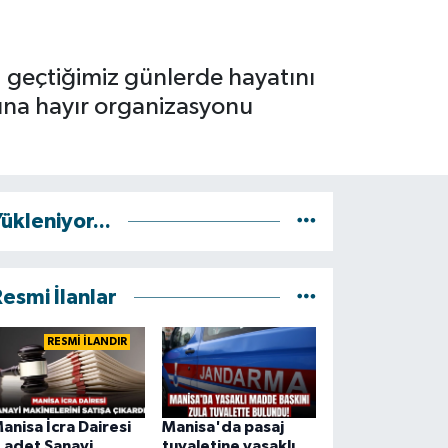
, geçtiğimiz günlerde hayatını
ına hayır organizasyonu
ükleniyor...
esmi İlanlar
RESMİ İLANDIR
anisa İcra Dairesi
Manisa'da pasaj
 adet Sanayi
tuvaletine yasaklı