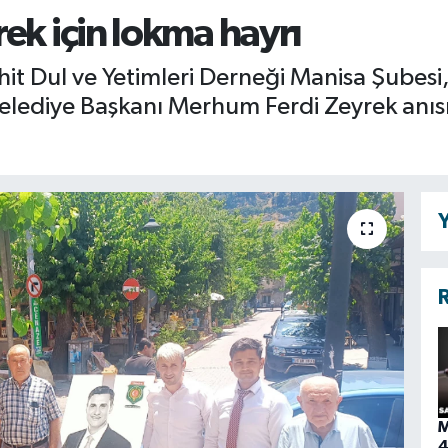
ek için lokma hayrı
it Dul ve Yetimleri Derneği Manisa Şubesi
lediye Başkanı Merhum Ferdi Zeyrek anıs
Y
R
M
4