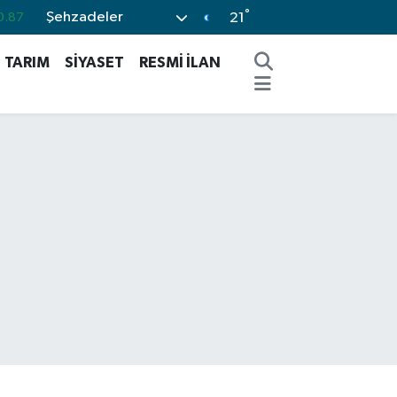
°
Şehzadeler
0.18
21
0.32
TARIM
SİYASET
RESMİ İLAN
0.38
0.03
%-14
0.87