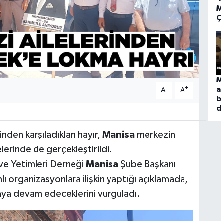
M
Ç
M
-
+
a
A
A
b
d
inden karşıladıkları hayır,
Manisa
merkezin
çelerinde de gerçekleştirildi.
 ve Yetimleri Derneği
Manisa
Şube Başkanı
ı organizasyonlara ilişkin yaptığı açıklamada,
maya devam edeceklerini vurguladı.