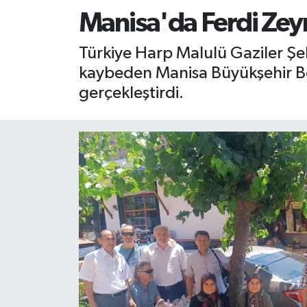
Manisa'da Ferdi Zeyr
RESMİ İLAN
RESMİ İLAN
Türkiye Harp Malulü Gaziler Şeh
BİLİM VE TEKNOLOJİ
Yaşam
kaybeden Manisa Büyükşehir Be
gerçekleştirdi.
Tarih
Çevre
Dünya
İletişim
Künye
SPOR
Vefat