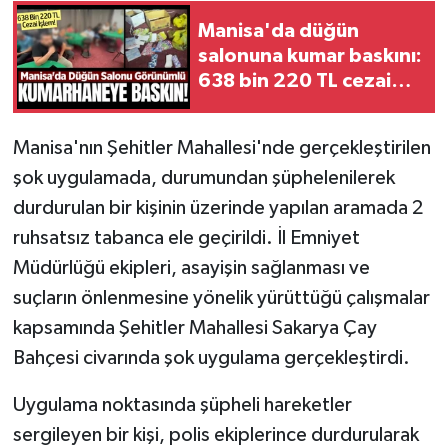
Manisa'da düğün
Video
salonuna kumar baskını:
638 bin 220 TL cezai
işlem
Manisa'nın Şehitler Mahallesi'nde gerçekleştirilen
şok uygulamada, durumundan şüphelenilerek
durdurulan bir kişinin üzerinde yapılan aramada 2
ruhsatsız tabanca ele geçirildi. İl Emniyet
Müdürlüğü ekipleri, asayişin sağlanması ve
suçların önlenmesine yönelik yürüttüğü çalışmalar
kapsamında Şehitler Mahallesi Sakarya Çay
Bahçesi civarında şok uygulama gerçekleştirdi.
Uygulama noktasında şüpheli hareketler
sergileyen bir kişi, polis ekiplerince durdurularak