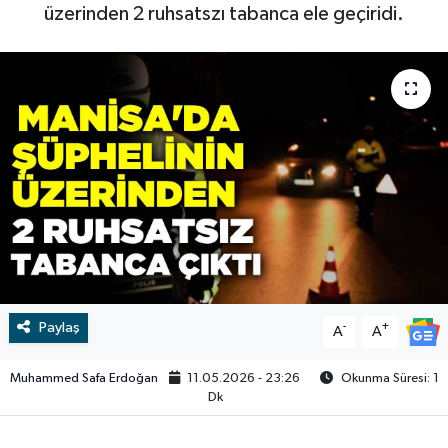
üzerinden 2 ruhsatszı tabanca ele geçiridi.
RESMİ İLAN
RESMİ İLAN
BİLİM VE TEKNOLOJİ
Yaşam
Tarih
Çevre
Dünya
İletişim
Paylaş
-
+
A
A
Künye
Muhammed Safa Erdoğan
11.05.2026 - 23:26
Okunma Süresi: 1
SPOR
Dk
Vefat