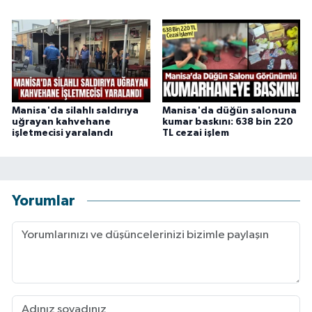
Manisa'da silahlı saldırıya
Manisa'da düğün salonuna
uğrayan kahvehane
kumar baskını: 638 bin 220
işletmecisi yaralandı
TL cezai işlem
Yorumlar