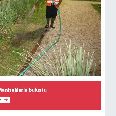
Manisalılarla buluştu
e