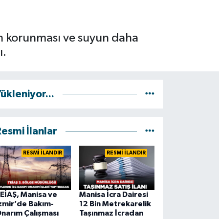
arın korunması ve suyun daha
ı.
ükleniyor...
esmi İlanlar
RESMİ İLANDIR
RESMİ İLANDIR
EİAŞ, Manisa ve
Manisa İcra Dairesi
zmir’de Bakım-
12 Bin Metrekarelik
narım Çalışması
Taşınmaz İcradan