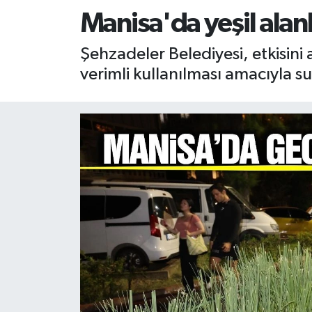
Manisa'da yeşil alan
RESMİ İLAN
RESMİ İLAN
Şehzadeler Belediyesi, etkisini 
BİLİM VE TEKNOLOJİ
Yaşam
verimli kullanılması amacıyla s
Tarih
Çevre
Dünya
İletişim
Künye
SPOR
Vefat