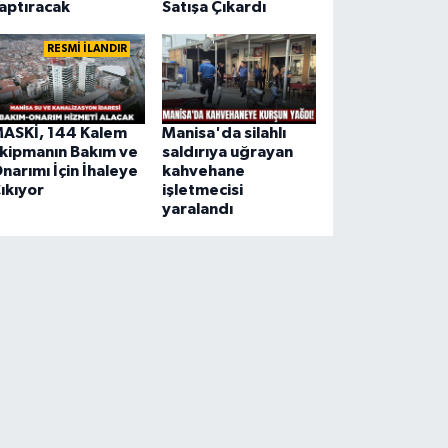
aptıracak
Satışa Çıkardı
RESMİ İLANDIR
ASKİ, 144 Kalem
Manisa'da silahlı
kipmanın Bakım ve
saldırıya uğrayan
narımı İçin İhaleye
kahvehane
ıkıyor
işletmecisi
yaralandı