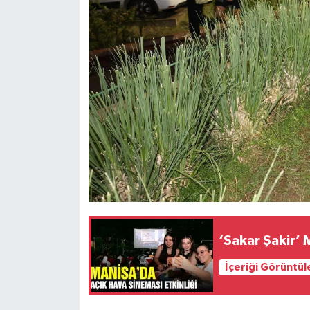
‘Sakar Şakir’ 
İçeriği Görüntül