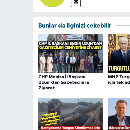
Bunlar da ilginizi çekebilir
CHP Manisa İl Başkanı
MHP Turgu
Uzun'dan Gazetecilere
için tek a
Ziyaret