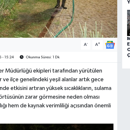
Y
M
-
+
E
A
A
O
Ç
 - 15:24
Okunma Süresi: 1 Dk
r Müdürlüğü ekipleri tarafından yürütülen
ve ilçe genelindeki yeşil alanlar artık gece
de etkisini artıran yüksek sıcaklıkların, sulama
i örtüsünün zarar görmesine neden olması
lığı hem de kaynak verimliliği açısından önemli