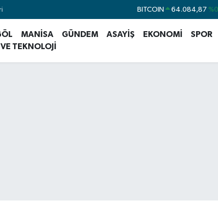
i
DOLAR
47,5760
%
EURO
55,0126
%0
GÖL
MANİSA
GÜNDEM
ASAYİŞ
EKONOMİ
SPOR
STERLİN
64,1794
%0
 VE TEKNOLOJİ
GRAM ALTIN
6422.94
%3
BİST100
13.647
%
BITCOIN
64.084,87
%0