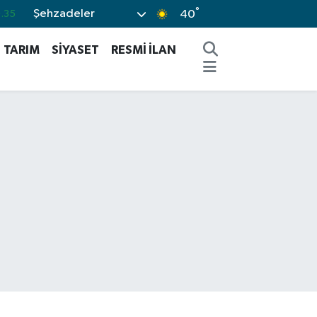
°
Şehzadeler
0.1
40
.29
TARIM
SİYASET
RESMİ İLAN
.29
.06
-30
.35