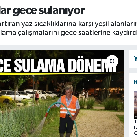
lar gece sulanıyor
artıran yaz sıcaklıklarına karşı yeşil alanl
ulama çalışmalarını gece saatlerine kaydırd
Y
R
T
İ
O