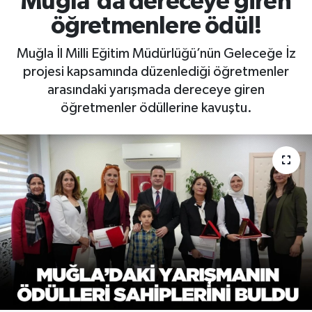
Muğla'da dereceye giren
öğretmenlere ödül!
RESMİ İLAN
RESMİ İLAN
Muğla İl Milli Eğitim Müdürlüğü’nün Geleceğe İz
BİLİM VE TEKNOLOJİ
Yaşam
projesi kapsamında düzenlediği öğretmenler
arasındaki yarışmada dereceye giren
Tarih
öğretmenler ödüllerine kavuştu.
Çevre
Dünya
İletişim
Künye
SPOR
Vefat