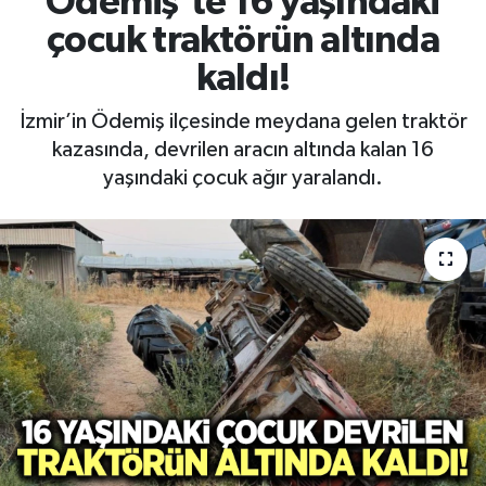
Ödemiş'te 16 yaşındaki
çocuk traktörün altında
RESMİ İLAN
RESMİ İLAN
kaldı!
BİLİM VE TEKNOLOJİ
Yaşam
İzmir’in Ödemiş ilçesinde meydana gelen traktör
kazasında, devrilen aracın altında kalan 16
Tarih
yaşındaki çocuk ağır yaralandı.
Çevre
Dünya
İletişim
Künye
SPOR
Vefat