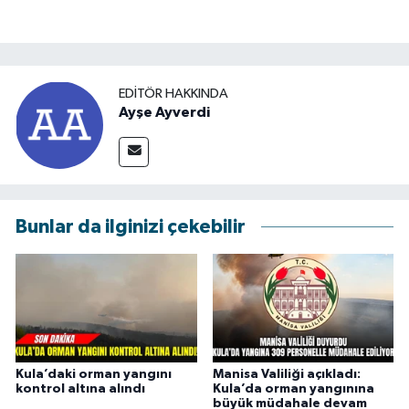
EDITÖR HAKKINDA
Ayşe Ayverdi
Bunlar da ilginizi çekebilir
Kula’daki orman yangını
Manisa Valiliği açıkladı:
kontrol altına alındı
Kula’da orman yangınına
büyük müdahale devam