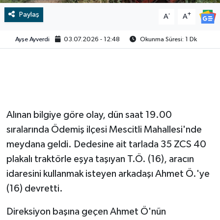
Paylaş
-
+
A
A
Video
Ayşe Ayverdi
03.07.2026 - 12:48
Okunma Süresi: 1 Dk
Alınan bilgiye göre olay, dün saat 19.00
sıralarında Ödemiş ilçesi Mescitli Mahallesi'nde
meydana geldi. Dedesine ait tarlada 35 ZCS 40
plakalı traktörle eşya taşıyan T.Ö. (16), aracın
idaresini kullanmak isteyen arkadaşı Ahmet Ö.'ye
(16) devretti.
Direksiyon başına geçen Ahmet Ö'nün