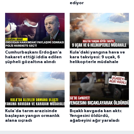
ediyor
Cumhurbaşkanı Erdoğan’a
Kula’daki yangına hava ve
hakaret ettiği iddia edilen
kara takviyesi: 9 uçak, 6
şüpheli gözaltına alındı
helikopterle müdahale
Kula’da tarım arazisinde
Bıçaklı kavgada kan aktı:
başlayan yangın ormanlık
Yengesini öldürdü,
alana sıçradı
ağabeyini ağır yaraladı