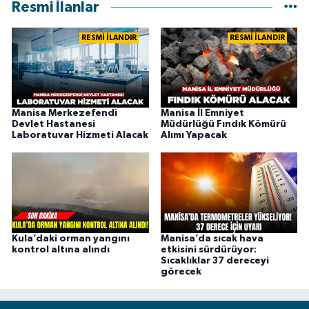
Resmi İlanlar
RESMİ İLANDIR
RESMİ İLANDIR
Manisa Merkezefendi
Manisa İl Emniyet
Devlet Hastanesi
Müdürlüğü Fındık Kömürü
Laboratuvar Hizmeti Alacak
Alımı Yapacak
Kula’daki orman yangını
Manisa’da sıcak hava
kontrol altına alındı
etkisini sürdürüyor:
Sıcaklıklar 37 dereceyi
görecek