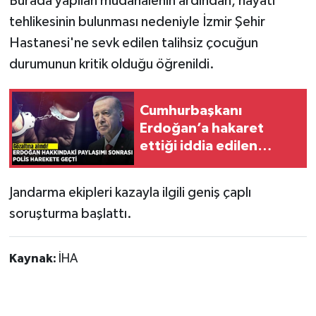
Burada yapılan müdahalenin ardından, hayati
tehlikesinin bulunması nedeniyle İzmir Şehir
Hastanesi'ne sevk edilen talihsiz çocuğun
durumunun kritik olduğu öğrenildi.
Cumhurbaşkanı
Erdoğan’a hakaret
ettiği iddia edilen
şüpheli gözaltına alındı
Jandarma ekipleri kazayla ilgili geniş çaplı
soruşturma başlattı.
Kaynak:
İHA