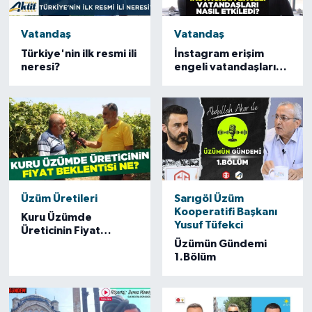
Vatandaş
Vatandaş
Türkiye'nin ilk resmi ili
İnstagram erişim
neresi?
engeli vatandaşları
nasıl etkilendi
Üzüm Üretileri
Sarıgöl Üzüm
Kooperatifi Başkanı
Kuru Üzümde
Yusuf Tüfekci
Üreticinin Fiyat
Beklentisi Ne?
Üzümün Gündemi
1.Bölüm