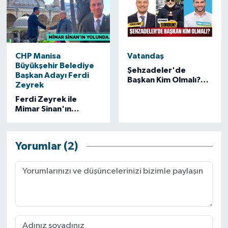
CHP Manisa
Vatandaş
Büyükşehir Belediye
Şehzadeler'de
Başkan Adayı Ferdi
Başkan Kim Olmalı?
Zeyrek
Yavuz Kurt mu? Ahmet
Ferdi Zeyrek ile
Karadağ mı?
Mimar Sinan'ın
Yolunda
Yorumlar (2)