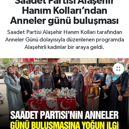
Saadet Partisi Alaşehir
Hanım Kolları’ndan
RESMİ İLAN
RESMİ İLAN
Anneler günü buluşması
BİLİM VE TEKNOLOJİ
Yaşam
Saadet Partisi Alaşehir Hanım Kolları tarafından
Anneler Günü dolayısıyla düzenlenen programda
Tarih
Alaşehirli kadınlar bir araya geldi.
Çevre
Dünya
İletişim
Künye
SPOR
Vefat