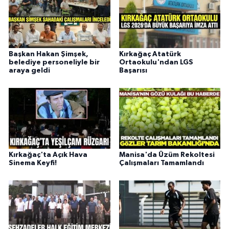
Başkan Hakan Şimşek,
Kırkağaç Atatürk
belediye personeliyle bir
Ortaokulu'ndan LGS
araya geldi
Başarısı
Kırkağaç'ta Açık Hava
Manisa'da Üzüm Rekoltesi
Sinema Keyfi!
Çalışmaları Tamamlandı