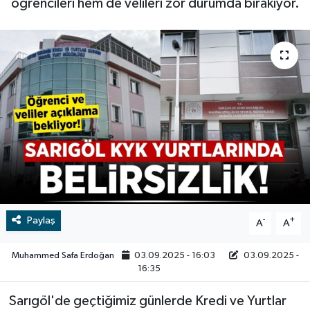
öğrencileri hem de velileri zor durumda bırakıyor.
RESMİ İLAN
RESMİ İLAN
BİLİM VE TEKNOLOJİ
Yaşam
Tarih
Çevre
Dünya
İletişim
Paylaş
-
+
A
A
Künye
Muhammed Safa Erdoğan
03.09.2025 - 16:03
03.09.2025 -
16:35
SPOR
Sarıgöl'de geçtiğimiz günlerde Kredi ve Yurtlar
Vefat