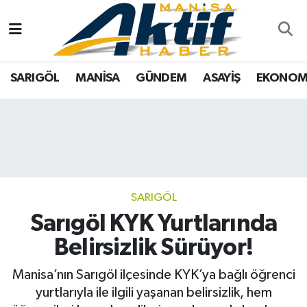
Yazarlar
SARIGÖL
Türkiye
Manisa Nöbetçi Eczaneler
SARIGÖL
MANİSA
GÜNDEM
ASAYİŞ
EKONOM
Resmi İlanlar
MANİSA
Tarım
Manisa Hava Durumu
Foto Galeri
GÜNDEM
Analiz Haberler
Manisa Namaz Vakitleri
ASAYİŞ
Asayiş
Manisa Trafik Yoğunluk Haritası
EKONOMİ
Siyaset
Süper Lig Puan Durumu ve Fikstür
SARIGÖL
Sarıgöl KYK Yurtlarında
SPOR
Eğitim
Tüm Manşetler
Belirsizlik Sürüyor!
TARIM
Kültür Sanat
Son Dakika Haberleri
Manisa’nın Sarıgöl ilçesinde KYK’ya bağlı öğrenci
yurtlarıyla ile ilgili yaşanan belirsizlik, hem
SİYASET
Manisa
Haber Arşivi