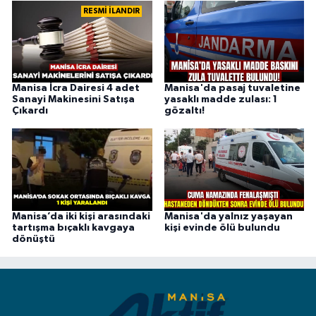
RESMİ İLANDIR
Manisa İcra Dairesi 4 adet
Manisa'da pasaj tuvaletine
Sanayi Makinesini Satışa
yasaklı madde zulası: 1
Çıkardı
gözaltı!
Manisa’da iki kişi arasındaki
Manisa'da yalnız yaşayan
tartışma bıçaklı kavgaya
kişi evinde ölü bulundu
dönüştü