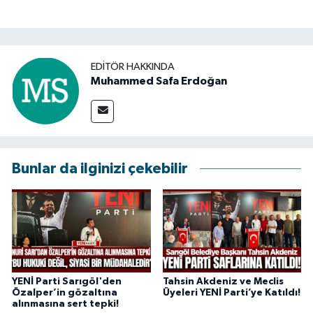
EDITÖR HAKKINDA
Muhammed Safa Erdoğan
Bunlar da ilginizi çekebilir
YENİ Parti Sarıgöl'den
Tahsin Akdeniz ve Meclis
Özalper’in gözaltına
Üyeleri YENİ Parti’ye Katıldı!
alınmasına sert tepki!