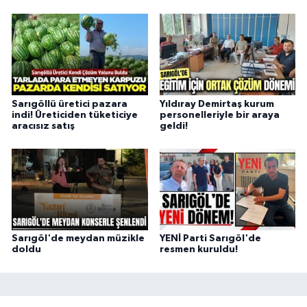
Sarıgöllü üretici pazara
Yıldıray Demirtaş kurum
indi! Üreticiden tüketiciye
personelleriyle bir araya
aracısız satış
geldi!
Sarıgöl'de meydan müzikle
YENİ Parti Sarıgöl'de
doldu
resmen kuruldu!