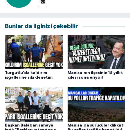
Bunlar da ilginizi çekebilir
Turgutlu’da kaldırım
Manisa'nın ilçesinin 15 yıllık
işgallerine sıkı denetim
çilesi sona eriyor!
Başkan Balaban sahaya
Manisa'da sürücüler dikkat: