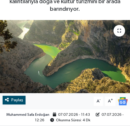
kalıntılarıyla doğa ve kültür turizmini bir arada
barındırıyor.
RESMİ İLAN
RESMİ İLAN
BİLİM VE TEKNOLOJİ
Yaşam
Tarih
Çevre
Dünya
İletişim
Künye
Paylaş
-
+
A
A
SPOR
Muhammed Safa Erdoğan
07.07.2026 - 11:43
07.07.2026 -
12:26
Okunma Süresi: 4 Dk
Vefat