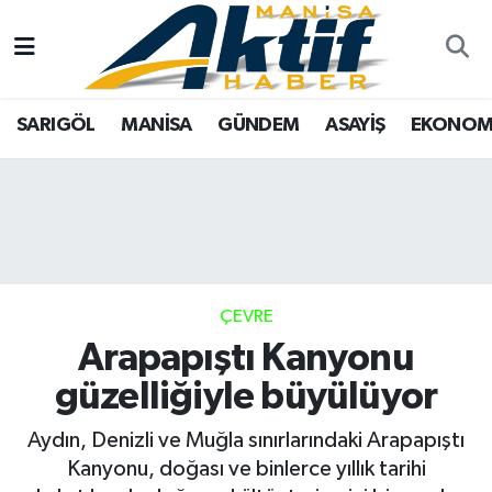
Yazarlar
SARIGÖL
Türkiye
Manisa Nöbetçi Eczaneler
SARIGÖL
MANİSA
GÜNDEM
ASAYİŞ
EKONOM
Resmi İlanlar
MANİSA
Tarım
Manisa Hava Durumu
Foto Galeri
GÜNDEM
Analiz Haberler
Manisa Namaz Vakitleri
ASAYİŞ
Asayiş
Manisa Trafik Yoğunluk Haritası
EKONOMİ
Siyaset
Süper Lig Puan Durumu ve Fikstür
ÇEVRE
Arapapıştı Kanyonu
SPOR
Eğitim
Tüm Manşetler
güzelliğiyle büyülüyor
TARIM
Kültür Sanat
Son Dakika Haberleri
Aydın, Denizli ve Muğla sınırlarındaki Arapapıştı
Kanyonu, doğası ve binlerce yıllık tarihi
SİYASET
Manisa
Haber Arşivi