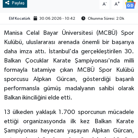
Paylaş
-
+
A
A
Video
Elif Kocatürk
30.06.2026 - 10:42
Okunma Süresi: 2 Dk
Manisa Celal Bayar Üniversitesi (MCBÜ) Spor
Kulübü, uluslararası arenada önemli bir başarıya
daha imza attı. İstanbul'da gerçekleştirilen 30.
Balkan Çocuklar Karate Şampiyonası'nda milli
formayla tatamiye çıkan MCBÜ Spor Kulübü
sporcusu Alpkan Gürcan, gösterdiği başarılı
performansla gümüş madalyanın sahibi olarak
Balkan ikinciliğini elde etti.
13 ülkeden yaklaşık 1.700 sporcunun mücadele
ettiği organizasyonda ilk kez Balkan Karate
Şampiyonası heyecanı yaşayan Alpkan Gürcan,