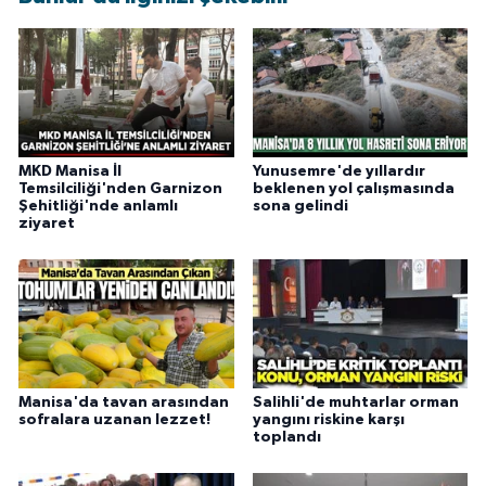
MKD Manisa İl
Yunusemre'de yıllardır
Temsilciliği'nden Garnizon
beklenen yol çalışmasında
Şehitliği'nde anlamlı
sona gelindi
ziyaret
Manisa'da tavan arasından
Salihli'de muhtarlar orman
sofralara uzanan lezzet!
yangını riskine karşı
toplandı