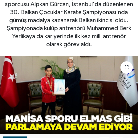
sporcusu Alpkan Gürcan, İstanbul'da düzenlenen
RESMİ İLAN
RESMİ İLAN
30. Balkan Çocuklar Karate Şampiyonası'nda
gümüş madalya kazanarak Balkan ikincisi oldu.
BİLİM VE TEKNOLOJİ
Yaşam
Şampiyonada kulüp antrenörü Muhammed Berk
Yerlikaya da kariyerinde ilk kez milli antrenör
Tarih
olarak görev aldı.
Çevre
Dünya
İletişim
Künye
SPOR
Vefat