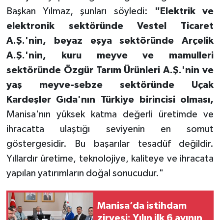
Başkan Yılmaz, şunları söyledi:
"Elektrik ve
elektronik sektöründe Vestel Ticaret
A.Ş.'nin, beyaz eşya sektöründe Arçelik
A.Ş.'nin, kuru meyve ve mamulleri
sektöründe Özgür Tarım Ürünleri A.Ş.'nin ve
yaş meyve-sebze sektöründe Uçak
Kardeşler Gıda'nın Türkiye birincisi olması,
Manisa'nın yüksek katma değerli üretimde ve
ihracatta ulaştığı seviyenin en somut
göstergesidir. Bu başarılar tesadüf değildir.
Yıllardır üretime, teknolojiye, kaliteye ve ihracata
yapılan yatırımların doğal sonucudur."
Manisa’da istihdam
zirvesi: Yılın ilk 6 ayının