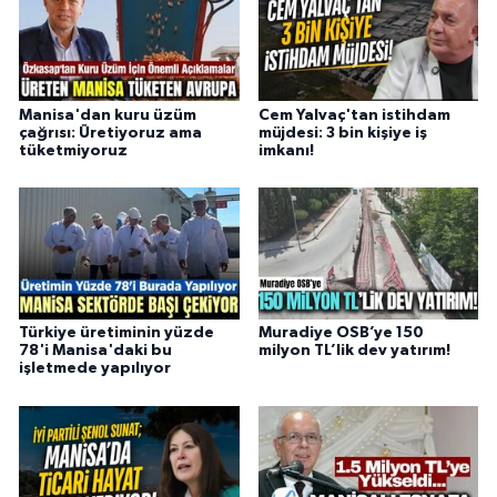
Manisa'dan kuru üzüm
Cem Yalvaç'tan istihdam
çağrısı: Üretiyoruz ama
müjdesi: 3 bin kişiye iş
tüketmiyoruz
imkanı!
Türkiye üretiminin yüzde
Muradiye OSB’ye 150
78'i Manisa'daki bu
milyon TL’lik dev yatırım!
işletmede yapılıyor