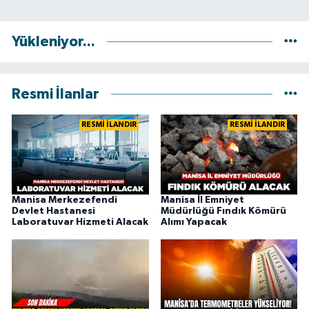
Yükleniyor...
Resmi İlanlar
RESMİ İLANDIR
RESMİ İLANDIR
Manisa Merkezefendi
Manisa İl Emniyet
Devlet Hastanesi
Müdürlüğü Fındık Kömürü
Laboratuvar Hizmeti Alacak
Alımı Yapacak