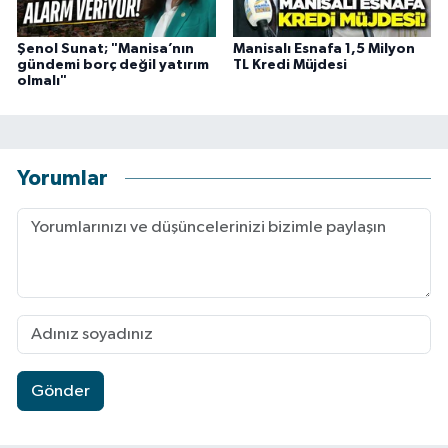
Şenol Sunat; "Manisa’nın
Manisalı Esnafa 1,5 Milyon
gündemi borç değil yatırım
TL Kredi Müjdesi
olmalı"
Yorumlar
Gönder