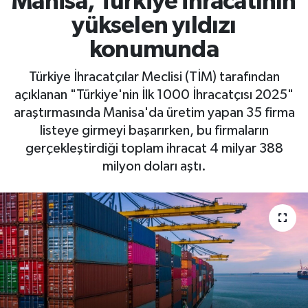
Manisa, Türkiye ihracatının
yükselen yıldızı
RESMİ İLAN
RESMİ İLAN
konumunda
BİLİM VE TEKNOLOJİ
Yaşam
Türkiye İhracatçılar Meclisi (TİM) tarafından
açıklanan "Türkiye'nin İlk 1000 İhracatçısı 2025"
Tarih
araştırmasında Manisa'da üretim yapan 35 firma
listeye girmeyi başarırken, bu firmaların
Çevre
gerçekleştirdiği toplam ihracat 4 milyar 388
Dünya
milyon doları aştı.
İletişim
Künye
SPOR
Vefat