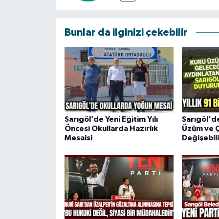
Bunlar da ilginizi çekebilir
Sarıgöl’de Yeni Eğitim Yılı
Sarıgöl'd
Öncesi Okullarda Hazırlık
Üzüm ve Ç
Mesaisi
Değişebili