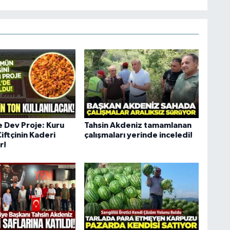
e Dev Proje: Kuru
Tahsin Akdeniz tamamlanan
iftçinin Kaderi
çalışmaları yerinde inceledi!
r!