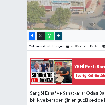
Video
Muhammed Safa Erdoğan
26.05.2026 - 15:02
YENİ Parti Sa
İçeriği Görüntül
Sarıgöl Esnaf ve Sanatkarlar Odası B
birlik ve beraberliğin en güçlü şekild