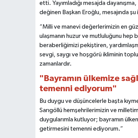
etti. Yayımladığı mesajda dayanışma,
değinen Başkan Eroğlu, mesajında şu i
“Milli ve manevi değerlerimizin en gü
ulaşmanın huzur ve mutluluğunu hep bir
beraberliğimizi pekiştiren, yardımla
sevgi, saygı ve hoşgörü ikliminin topl
zamanlardır.
"Bayramın ülkemize sağl
temenni ediyorum"
Bu duygu ve düşüncelerle başta kıyme
Sarıgöllü hemşehrilerimizin ve milleti
duygularımla kutluyor; bayramın ülkem
getirmesini temenni ediyorum.”