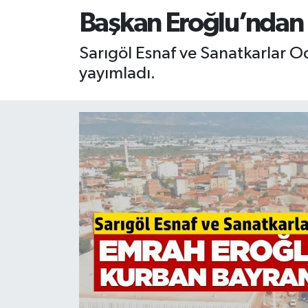
Başkan Eroğlu’ndan
RESMİ İLAN
RESMİ İLAN
Sarıgöl Esnaf ve Sanatkarlar O
BİLİM VE TEKNOLOJİ
Yaşam
yayımladı.
Tarih
Çevre
Dünya
İletişim
Künye
SPOR
Vefat