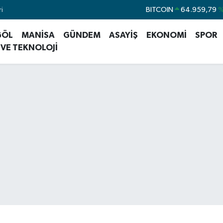
i
DOLAR
47,7436
%0
EURO
55,2510
%0
GÖL
MANİSA
GÜNDEM
ASAYİŞ
EKONOMİ
SPOR
STERLİN
64,4811
%0
 VE TEKNOLOJİ
GRAM ALTIN
6660.55
%0
BİST100
13.779
%
BITCOIN
64.959,79
%