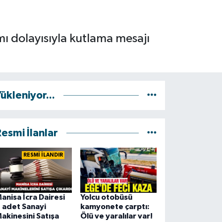
ı dolayısıyla kutlama mesajı
ükleniyor...
esmi İlanlar
RESMİ İLANDIR
anisa İcra Dairesi
Yolcu otobüsü
 adet Sanayi
kamyonete çarptı:
akinesini Satışa
Ölü ve yaralılar var!