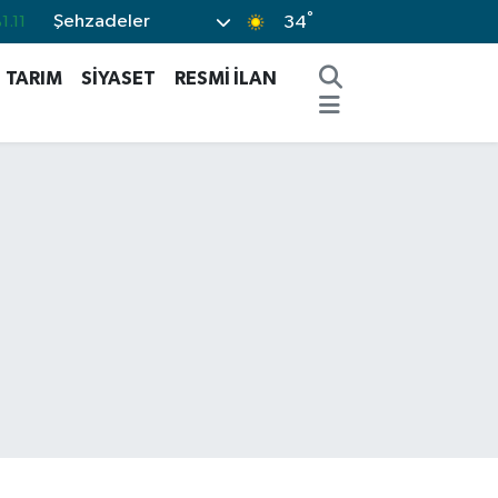
°
Şehzadeler
.18
34
.32
TARIM
SİYASET
RESMİ İLAN
.38
.03
-14
1.11