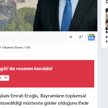
Ç
M
-
+
ş
A
A
s
Okunma Süresi: 1 Dk
rıgöl'de resmen kuruldu!
e
aşkanı Emrah Eroğlu, Bayramların toplumsal
e hissedildiği müstesna günler olduğunu ifade