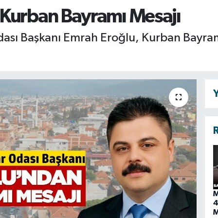
 Kurban Bayramı Mesajı
dası Başkanı Emrah Eroğlu, Kurban Bayram
Y
R
M
4
M