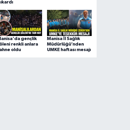
ıkardı
anisa'da gençlik
Manisa İl Sağlık
öleni renkli anlara
Müdürlüğü’nden
ahne oldu
UMKE haftası mesajı