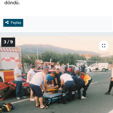
döndü.
Paylaş
3 / 9