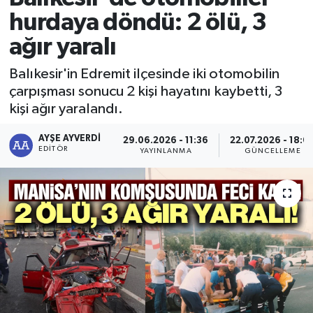
hurdaya döndü: 2 ölü, 3
RESMİ İLAN
RESMİ İLAN
ağır yaralı
BİLİM VE TEKNOLOJİ
Yaşam
Balıkesir'in Edremit ilçesinde iki otomobilin
çarpışması sonucu 2 kişi hayatını kaybetti, 3
Tarih
kişi ağır yaralandı.
Çevre
AYŞE AYVERDI
29.06.2026 - 11:36
22.07.2026 - 18:0
EDITÖR
YAYINLANMA
GÜNCELLEME
Dünya
İletişim
Künye
SPOR
Vefat