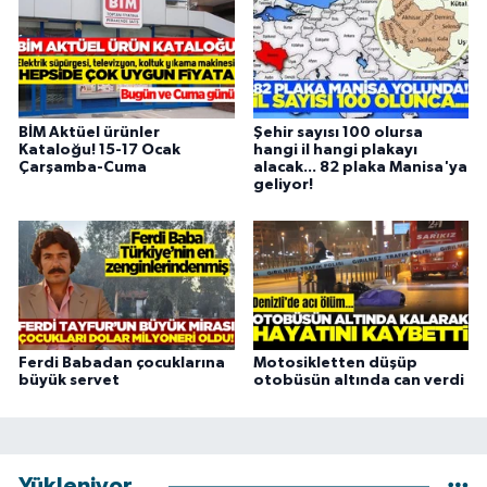
BİM Aktüel ürünler
Şehir sayısı 100 olursa
Kataloğu! 15-17 Ocak
hangi il hangi plakayı
Çarşamba-Cuma
alacak... 82 plaka Manisa'ya
geliyor!
Ferdi Babadan çocuklarına
Motosikletten düşüp
büyük servet
otobüsün altında can verdi
Yükleniyor...