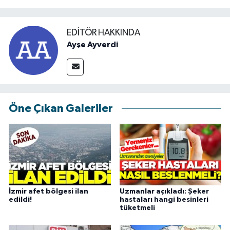
EDITÖR HAKKINDA
Ayşe Ayverdi
Öne Çıkan Galeriler
İzmir afet bölgesi ilan
Uzmanlar açıkladı: Şeker
edildi!
hastaları hangi besinleri
tüketmeli