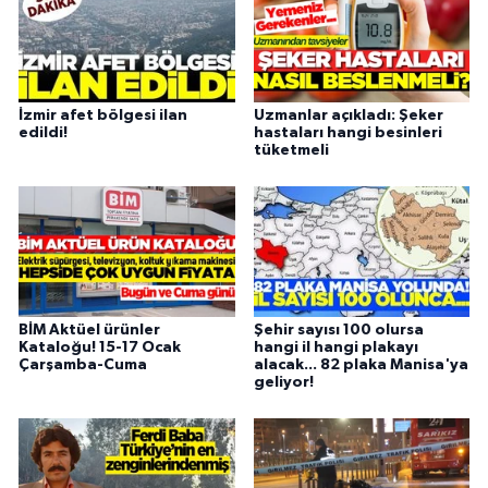
İzmir afet bölgesi ilan
Uzmanlar açıkladı: Şeker
edildi!
hastaları hangi besinleri
tüketmeli
BİM Aktüel ürünler
Şehir sayısı 100 olursa
Kataloğu! 15-17 Ocak
hangi il hangi plakayı
Çarşamba-Cuma
alacak... 82 plaka Manisa'ya
geliyor!