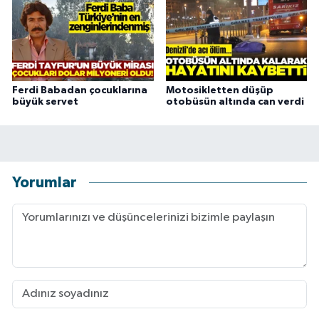
Ferdi Babadan çocuklarına
Motosikletten düşüp
büyük servet
otobüsün altında can verdi
Yorumlar