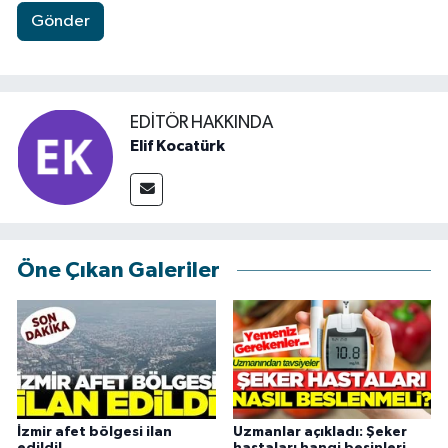
Gönder
EDITÖR HAKKINDA
Elif Kocatürk
Öne Çıkan Galeriler
İzmir afet bölgesi ilan
Uzmanlar açıkladı: Şeker
edildi!
hastaları hangi besinleri