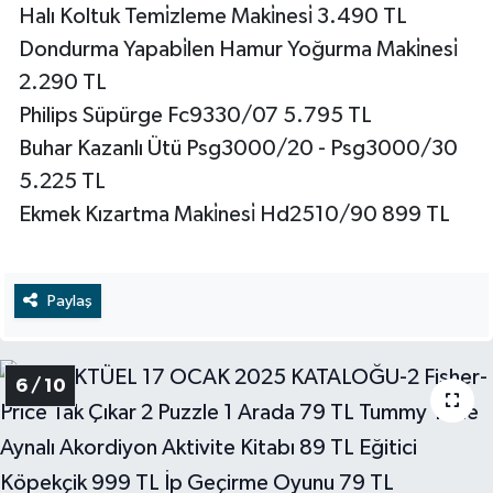
Halı Koltuk Temi̇zleme Maki̇nesi̇ 3.490 TL
Dondurma Yapabi̇len Hamur Yoğurma Maki̇nesi̇
2.290 TL
Philips Süpürge Fc9330/07 5.795 TL
Buhar Kazanlı Ütü Psg3000/20 - Psg3000/30
5.225 TL
Ekmek Kızartma Maki̇nesi̇ Hd2510/90 899 TL
Paylaş
6 / 10