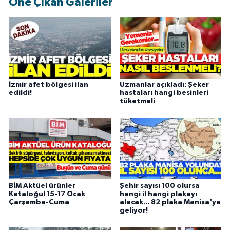
Öne Çıkan Galeriler
İzmir afet bölgesi ilan
Uzmanlar açıkladı: Şeker
edildi!
hastaları hangi besinleri
tüketmeli
BİM Aktüel ürünler
Şehir sayısı 100 olursa
Kataloğu! 15-17 Ocak
hangi il hangi plakayı
Çarşamba-Cuma
alacak... 82 plaka Manisa'ya
geliyor!