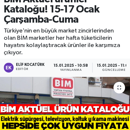
Kataloğu! 15-17 Ocak
RESMİ İLAN
RESMİ İLAN
Çarşamba-Cuma
BİLİM VE TEKNOLOJİ
Yaşam
Türkiye'nin en büyük market zincirlerinden
olan BİM marketler her hafta tüketicilerin
Tarih
hayatını kolaylaştıracak ürünler ile karşımıza
çıkıyor.
Çevre
ELIF KOCATÜRK
15.01.2025 - 10:58
15.01.2025 - 11:0
Dünya
EDITÖR
YAYINLANMA
GÜNCELLEME
İletişim
Künye
SPOR
Vefat