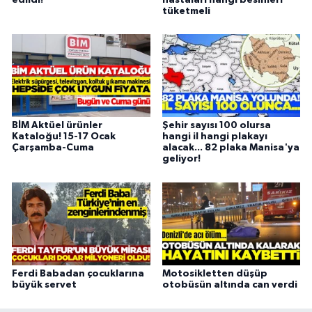
tüketmeli
BİM Aktüel ürünler
Şehir sayısı 100 olursa
Kataloğu! 15-17 Ocak
hangi il hangi plakayı
Çarşamba-Cuma
alacak... 82 plaka Manisa'ya
geliyor!
Ferdi Babadan çocuklarına
Motosikletten düşüp
büyük servet
otobüsün altında can verdi