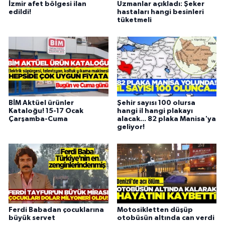
İzmir afet bölgesi ilan
Uzmanlar açıkladı: Şeker
edildi!
hastaları hangi besinleri
tüketmeli
BİM Aktüel ürünler
Şehir sayısı 100 olursa
Kataloğu! 15-17 Ocak
hangi il hangi plakayı
Çarşamba-Cuma
alacak... 82 plaka Manisa'ya
geliyor!
Ferdi Babadan çocuklarına
Motosikletten düşüp
büyük servet
otobüsün altında can verdi