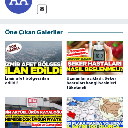
Öne Çıkan Galeriler
İzmir afet bölgesi ilan
Uzmanlar açıkladı: Şeker
edildi!
hastaları hangi besinleri
tüketmeli