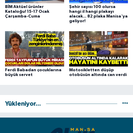
BİM Aktüel ürünler
Şehir sayısı 100 olursa
Kataloğu! 15-17 Ocak
hangi il hangi plakayı
Çarşamba-Cuma
alacak... 82 plaka Manisa'ya
geliyor!
Ferdi Babadan çocuklarına
Motosikletten düşüp
büyük servet
otobüsün altında can verdi
Yükleniyor...