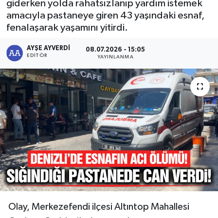
giderken yolda rahatsızlanıp yardım istemek
amacıyla pastaneye giren 43 yaşındaki esnaf,
RESMİ İLAN
RESMİ İLAN
fenalaşarak yaşamını yitirdi.
BİLİM VE TEKNOLOJİ
Yaşam
AYŞE AYVERDI
08.07.2026 - 15:05
EDITÖR
YAYINLANMA
Tarih
Çevre
Dünya
İletişim
Künye
SPOR
Olay, Merkezefendi ilçesi Altıntop Mahallesi
Vefat