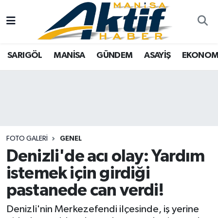
Yazarlar
SARIGÖL
Türkiye
Manisa Nöbetçi Eczaneler
SARIGÖL
MANİSA
GÜNDEM
ASAYİŞ
EKONOM
Resmi İlanlar
MANİSA
Tarım
Manisa Hava Durumu
Foto Galeri
GÜNDEM
Analiz Haberler
Manisa Namaz Vakitleri
ASAYİŞ
Asayiş
Manisa Trafik Yoğunluk Haritası
EKONOMİ
Siyaset
Süper Lig Puan Durumu ve Fikstür
FOTO GALERI
GENEL
Denizli'de acı olay: Yardım
SPOR
Eğitim
Tüm Manşetler
istemek için girdiği
TARIM
Kültür Sanat
Son Dakika Haberleri
pastanede can verdi!
Denizli'nin Merkezefendi ilçesinde, iş yerine
SİYASET
Manisa
Haber Arşivi