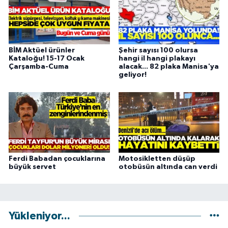
BİM Aktüel ürünler
Şehir sayısı 100 olursa
Kataloğu! 15-17 Ocak
hangi il hangi plakayı
Çarşamba-Cuma
alacak... 82 plaka Manisa'ya
geliyor!
Ferdi Babadan çocuklarına
Motosikletten düşüp
büyük servet
otobüsün altında can verdi
Yükleniyor...