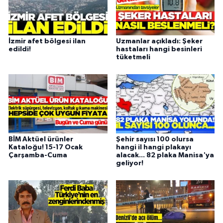
İzmir afet bölgesi ilan
Uzmanlar açıkladı: Şeker
edildi!
hastaları hangi besinleri
tüketmeli
BİM Aktüel ürünler
Şehir sayısı 100 olursa
Kataloğu! 15-17 Ocak
hangi il hangi plakayı
Çarşamba-Cuma
alacak... 82 plaka Manisa'ya
geliyor!