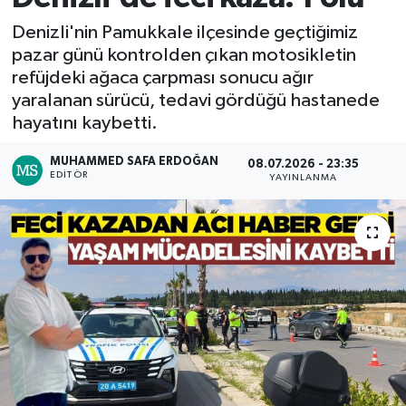
Denizli'nin Pamukkale ilçesinde geçtiğimiz
RESMİ İLAN
RESMİ İLAN
pazar günü kontrolden çıkan motosikletin
refüjdeki ağaca çarpması sonucu ağır
BİLİM VE TEKNOLOJİ
Yaşam
yaralanan sürücü, tedavi gördüğü hastanede
hayatını kaybetti.
Tarih
MUHAMMED SAFA ERDOĞAN
08.07.2026 - 23:35
Çevre
EDITÖR
YAYINLANMA
Dünya
İletişim
Künye
SPOR
Vefat