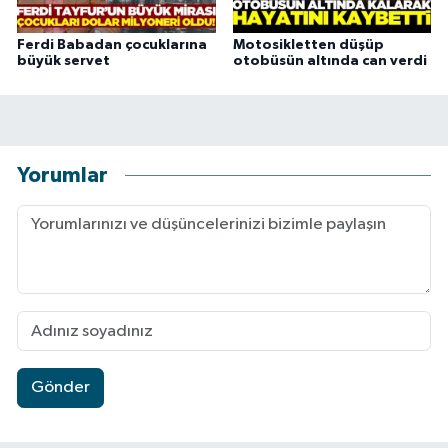
Ferdi Babadan çocuklarına
Motosikletten düşüp
büyük servet
otobüsün altında can verdi
Yorumlar
Gönder