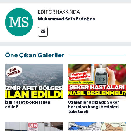
EDITÖR HAKKINDA
Muhammed Safa Erdoğan
Öne Çıkan Galeriler
İzmir afet bölgesi ilan
Uzmanlar açıkladı: Şeker
edildi!
hastaları hangi besinleri
tüketmeli