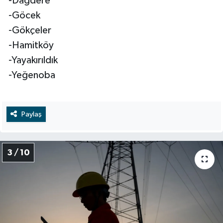
-Dağdere
-Göcek
-Gökçeler
-Hamitköy
-Yayakırıldık
-Yeğenoba
Paylaş
3 / 10