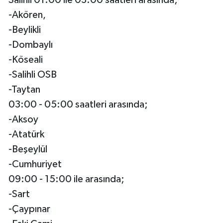
Salihli 01:00 ile 03:00 saatleri arasında;
-Akören,
-Beylikli
-Dombaylı
-Köseali
-Salihli OSB
-Taytan
03:00 - 05:00 saatleri arasında;
-Aksoy
-Atatürk
-Beşeylül
-Cumhuriyet
09:00 - 15:00 ile arasında;
-Sart
-Çaypınar