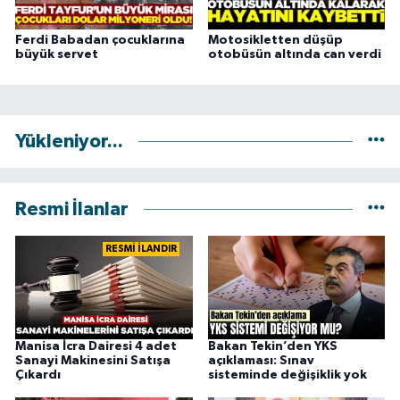
Ferdi Babadan çocuklarına
Motosikletten düşüp
büyük servet
otobüsün altında can verdi
Yükleniyor...
Resmi İlanlar
RESMİ İLANDIR
Manisa İcra Dairesi 4 adet
Bakan Tekin’den YKS
Sanayi Makinesini Satışa
açıklaması: Sınav
Çıkardı
sisteminde değişiklik yok