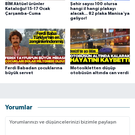
BİM Aktüel ürünler
Şehir sayısı 100 olursa
Kataloğu! 15-17 Ocak
hangi il hangi plakayı
Çarşamba-Cuma
alacak... 82 plaka Manisa'ya
geliyor!
Ferdi Babadan çocuklarına
Motosikletten düşüp
büyük servet
otobüsün altında can verdi
Yorumlar