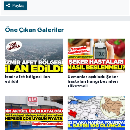
Paylaş
Öne Çıkan Galeriler
İzmir afet bölgesi ilan
Uzmanlar açıkladı: Şeker
edildi!
hastaları hangi besinleri
tüketmeli