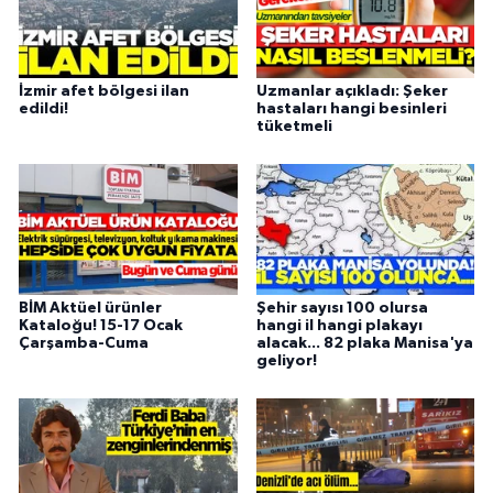
İzmir afet bölgesi ilan
Uzmanlar açıkladı: Şeker
edildi!
hastaları hangi besinleri
tüketmeli
BİM Aktüel ürünler
Şehir sayısı 100 olursa
Kataloğu! 15-17 Ocak
hangi il hangi plakayı
Çarşamba-Cuma
alacak... 82 plaka Manisa'ya
geliyor!