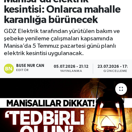
kesintisi: Onlarca mahalle
RESMİ İLAN
RESMİ İLAN
karanlığa bürünecek
BİLİM VE TEKNOLOJİ
Yaşam
GDZ Elektrik tarafından yürütülen bakım ve
şebeke yenileme çalışmaları kapsamında
Tarih
Manisa’da 5 Temmuz pazartesi günü planlı
elektrik kesintisi uygulanacak.
Çevre
BUSE NUR CAN
05.07.2026 - 21:12
23.07.2026 - 17:0
Dünya
EDITÖR
YAYINLANMA
GÜNCELLEME
İletişim
Künye
SPOR
Vefat