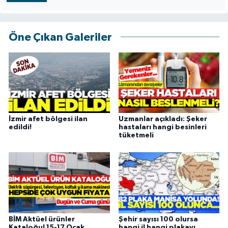
Öne Çıkan Galeriler
İzmir afet bölgesi ilan
Uzmanlar açıkladı: Şeker
edildi!
hastaları hangi besinleri
tüketmeli
BİM Aktüel ürünler
Şehir sayısı 100 olursa
Kataloğu! 15-17 Ocak
hangi il hangi plakayı