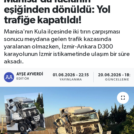
eşiğinden dönüldü: Yol
RESMİ İLAN
RESMİ İLAN
trafiğe kapatıldı!
BİLİM VE TEKNOLOJİ
Yaşam
Manisa'nın Kula ilçesinde iki tırın çarpışması
sonucu meydana gelen trafik kazasında
Tarih
yaralanan olmazken, İzmir-Ankara D300
karayolunun İzmir istikametinde ulaşım bir süre
Çevre
aksadı.
Dünya
AYŞE AYVERDI
01.06.2026 - 22:15
20.06.2026 - 18:0
EDITÖR
YAYINLANMA
GÜNCELLEME
İletişim
Künye
SPOR
Vefat