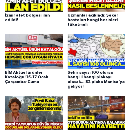
İzmir afet bölgesi ilan
Uzmanlar açıkladı: Şeker
edildi!
hastaları hangi besinleri
tüketmeli
BİM Aktüel ürünler
Şehir sayısı 100 olursa
Kataloğu! 15-17 Ocak
hangi il hangi plakayı
Çarşamba-Cuma
alacak... 82 plaka Manisa'ya
geliyor!