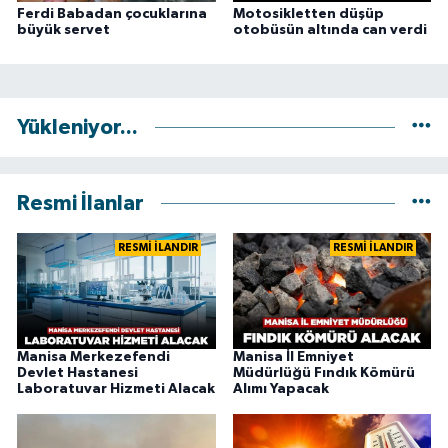
Ferdi Babadan çocuklarına
Motosikletten düşüp
büyük servet
otobüsün altında can verdi
Yükleniyor...
Resmi İlanlar
RESMİ İLANDIR
RESMİ İLANDIR
Manisa Merkezefendi
Manisa İl Emniyet
Devlet Hastanesi
Müdürlüğü Fındık Kömürü
Laboratuvar Hizmeti Alacak
Alımı Yapacak