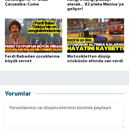
Çarşamba-Cuma
alacak... 82 plaka Manisa'ya
geliyor!
Ferdi Babadan çocuklarına
Motosikletten düşüp
büyük servet
otobüsün altında can verdi
Yorumlar