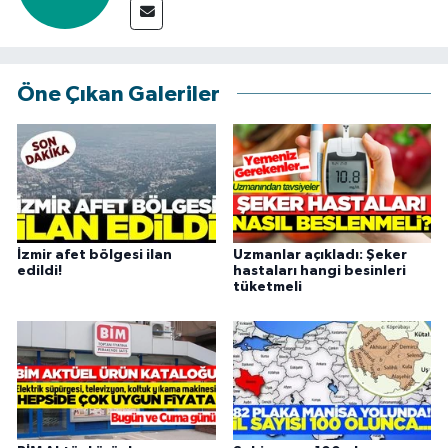
Öne Çıkan Galeriler
İzmir afet bölgesi ilan
Uzmanlar açıkladı: Şeker
edildi!
hastaları hangi besinleri
tüketmeli