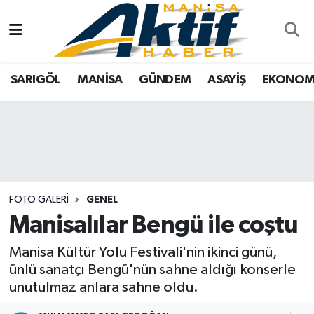
Yazarlar
SARIGÖL
Türkiye
Manisa Nöbetçi Eczaneler
SARIGÖL
MANİSA
GÜNDEM
ASAYİŞ
EKONOM
Resmi İlanlar
MANİSA
Tarım
Manisa Hava Durumu
Foto Galeri
GÜNDEM
Analiz Haberler
Manisa Namaz Vakitleri
ASAYİŞ
Asayiş
Manisa Trafik Yoğunluk Haritası
EKONOMİ
Siyaset
Süper Lig Puan Durumu ve Fikstür
FOTO GALERI
GENEL
Manisalılar Bengü ile coştu
SPOR
Eğitim
Tüm Manşetler
Manisa Kültür Yolu Festivali'nin ikinci günü,
TARIM
Kültür Sanat
Son Dakika Haberleri
ünlü sanatçı Bengü'nün sahne aldığı konserle
unutulmaz anlara sahne oldu.
SİYASET
Manisa
Haber Arşivi