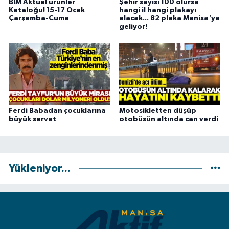
BİM Aktüel ürünler
Şehir sayısı 100 olursa
Kataloğu! 15-17 Ocak
hangi il hangi plakayı
Çarşamba-Cuma
alacak... 82 plaka Manisa'ya
geliyor!
Ferdi Babadan çocuklarına
Motosikletten düşüp
büyük servet
otobüsün altında can verdi
Yükleniyor...