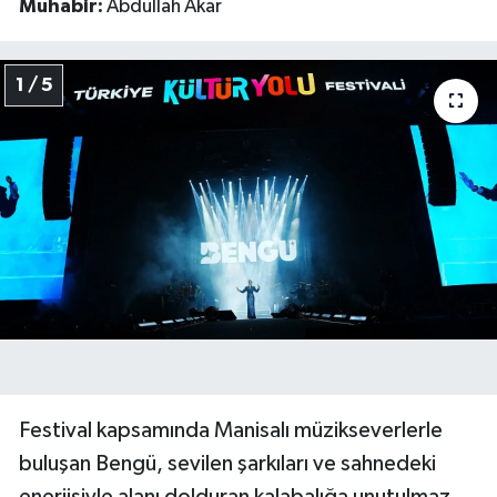
Muhabir:
Abdullah Akar
Video
1 / 5
Festival kapsamında Manisalı müzikseverlerle
buluşan Bengü, sevilen şarkıları ve sahnedeki
enerjisiyle alanı dolduran kalabalığa unutulmaz