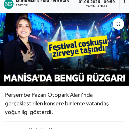
MUHAMMED SAFA ERDOĞAN
01.06.2026 - 09:59
18
EDITÖR
YAYINLANMA
RESMİ İLAN
RESMİ İLAN
BİLİM VE TEKNOLOJİ
Yaşam
Tarih
Çevre
Dünya
İletişim
Perşembe Pazarı Otopark Alanı'nda
Künye
gerçekleştirilen konsere binlerce vatandaş
yoğun ilgi gösterdi.
SPOR
Vefat