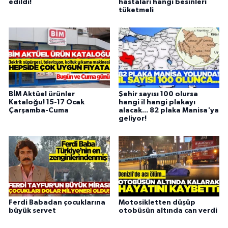
edildi!
hastaları hangi besinleri
tüketmeli
BİM Aktüel ürünler
Şehir sayısı 100 olursa
Kataloğu! 15-17 Ocak
hangi il hangi plakayı
Çarşamba-Cuma
alacak... 82 plaka Manisa'ya
geliyor!
Ferdi Babadan çocuklarına
Motosikletten düşüp
büyük servet
otobüsün altında can verdi