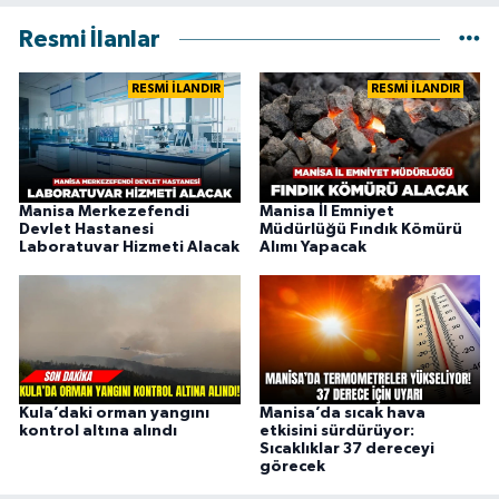
Resmi İlanlar
RESMİ İLANDIR
RESMİ İLANDIR
Manisa Merkezefendi
Manisa İl Emniyet
Devlet Hastanesi
Müdürlüğü Fındık Kömürü
Laboratuvar Hizmeti Alacak
Alımı Yapacak
Kula’daki orman yangını
Manisa’da sıcak hava
kontrol altına alındı
etkisini sürdürüyor:
Sıcaklıklar 37 dereceyi
görecek