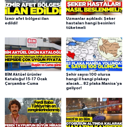
İzmir afet bölgesi ilan
Uzmanlar açıkladı: Şeker
edildi!
hastaları hangi besinleri
tüketmeli
BİM Aktüel ürünler
Şehir sayısı 100 olursa
Kataloğu! 15-17 Ocak
hangi il hangi plakayı
Çarşamba-Cuma
alacak... 82 plaka Manisa'ya
geliyor!