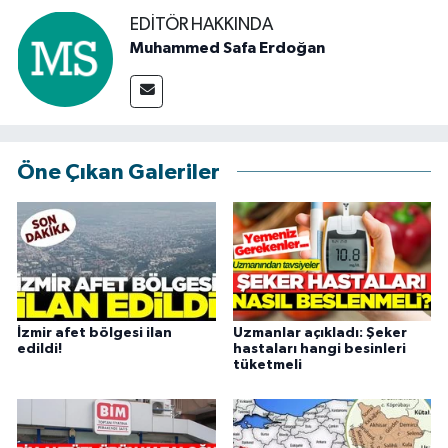
EDITÖR HAKKINDA
Muhammed Safa Erdoğan
Öne Çıkan Galeriler
İzmir afet bölgesi ilan
Uzmanlar açıkladı: Şeker
edildi!
hastaları hangi besinleri
tüketmeli