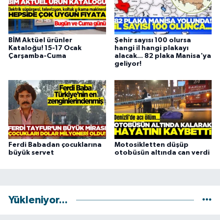
BİM Aktüel ürünler
Şehir sayısı 100 olursa
Kataloğu! 15-17 Ocak
hangi il hangi plakayı
Çarşamba-Cuma
alacak... 82 plaka Manisa'ya
geliyor!
Ferdi Babadan çocuklarına
Motosikletten düşüp
büyük servet
otobüsün altında can verdi
Yükleniyor...