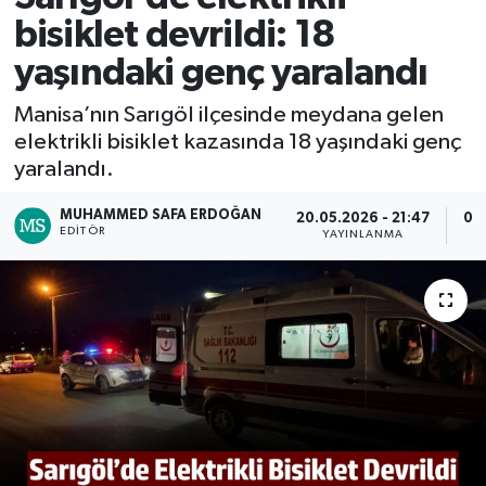
bisiklet devrildi: 18
RESMİ İLAN
RESMİ İLAN
yaşındaki genç yaralandı
BİLİM VE TEKNOLOJİ
Yaşam
Manisa’nın Sarıgöl ilçesinde meydana gelen
elektrikli bisiklet kazasında 18 yaşındaki genç
Tarih
yaralandı.
Çevre
MUHAMMED SAFA ERDOĞAN
20.05.2026 - 21:47
09
EDITÖR
YAYINLANMA
Dünya
İletişim
Künye
SPOR
Vefat