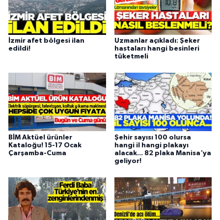
İzmir afet bölgesi ilan
Uzmanlar açıkladı: Şeker
edildi!
hastaları hangi besinleri
tüketmeli
BİM Aktüel ürünler
Şehir sayısı 100 olursa
Kataloğu! 15-17 Ocak
hangi il hangi plakayı
Çarşamba-Cuma
alacak... 82 plaka Manisa'ya
geliyor!