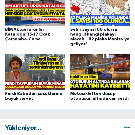
BİM Aktüel ürünler
Şehir sayısı 100 olursa
Kataloğu! 15-17 Ocak
hangi il hangi plakayı
Çarşamba-Cuma
alacak... 82 plaka Manisa'ya
geliyor!
Ferdi Babadan çocuklarına
Motosikletten düşüp
büyük servet
otobüsün altında can verdi
Yükleniyor...