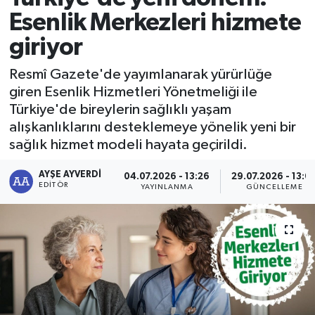
Esenlik Merkezleri hizmete
RESMİ İLAN
RESMİ İLAN
giriyor
BİLİM VE TEKNOLOJİ
Yaşam
Resmî Gazete'de yayımlanarak yürürlüğe
giren Esenlik Hizmetleri Yönetmeliği ile
Tarih
Türkiye'de bireylerin sağlıklı yaşam
alışkanlıklarını desteklemeye yönelik yeni bir
Çevre
sağlık hizmet modeli hayata geçirildi.
Dünya
AYŞE AYVERDI
04.07.2026 - 13:26
29.07.2026 - 13:0
EDITÖR
YAYINLANMA
GÜNCELLEME
İletişim
Künye
SPOR
Vefat