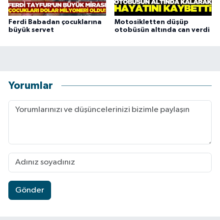
Ferdi Babadan çocuklarına
Motosikletten düşüp
büyük servet
otobüsün altında can verdi
Yorumlar
Gönder