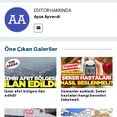
EDITÖR HAKKINDA
Ayşe Ayverdi
Öne Çıkan Galeriler
İzmir afet bölgesi ilan
Uzmanlar açıkladı: Şeker
edildi!
hastaları hangi besinleri
tüketmeli