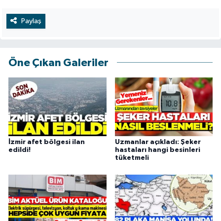
Paylaş
Öne Çıkan Galeriler
İzmir afet bölgesi ilan
Uzmanlar açıkladı: Şeker
edildi!
hastaları hangi besinleri
tüketmeli