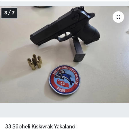
3 / 7
​33 Şüpheli Kıskıvrak Yakalandı