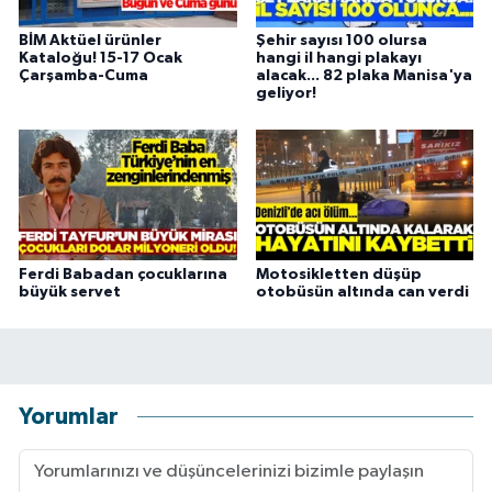
BİM Aktüel ürünler
Şehir sayısı 100 olursa
Kataloğu! 15-17 Ocak
hangi il hangi plakayı
Çarşamba-Cuma
alacak... 82 plaka Manisa'ya
geliyor!
Ferdi Babadan çocuklarına
Motosikletten düşüp
büyük servet
otobüsün altında can verdi
Yorumlar