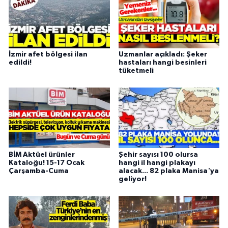
İzmir afet bölgesi ilan
Uzmanlar açıkladı: Şeker
edildi!
hastaları hangi besinleri
tüketmeli
BİM Aktüel ürünler
Şehir sayısı 100 olursa
Kataloğu! 15-17 Ocak
hangi il hangi plakayı
Çarşamba-Cuma
alacak... 82 plaka Manisa'ya
geliyor!