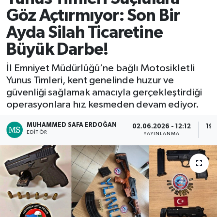
Göz Açtırmıyor: Son Bir
RESMİ İLAN
RESMİ İLAN
Ayda Silah Ticaretine
BİLİM VE TEKNOLOJİ
Yaşam
Büyük Darbe!
Tarih
İl Emniyet Müdürlüğü’ne bağlı Motosikletli
Yunus Timleri, kent genelinde huzur ve
güvenliği sağlamak amacıyla gerçekleştirdiği
Çevre
operasyonlara hız kesmeden devam ediyor.
Dünya
MUHAMMED SAFA ERDOĞAN
02.06.2026 - 12:12
19.
EDITÖR
YAYINLANMA
İletişim
Künye
SPOR
Vefat