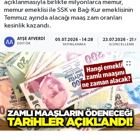
açıklanmasıyla birlikte milyonlarca memur,
memur emeklisi ile SSK ve Bağ-Kur emeklisinin
RESMİ İLAN
RESMİ İLAN
Temmuz ayında alacağı maaş zam oranları
kesinlik kazandı.
BİLİM VE TEKNOLOJİ
Yaşam
AYŞE AYVERDI
05.07.2026 - 14:28
23.07.2026 - 21:0
Tarih
EDITÖR
YAYINLANMA
GÜNCELLEME
Çevre
Dünya
İletişim
Künye
SPOR
Vefat