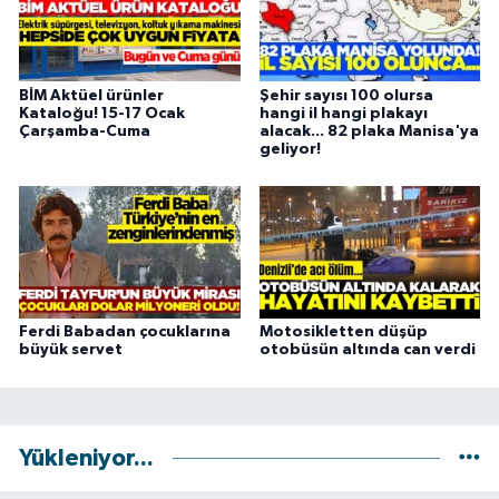
BİM Aktüel ürünler
Şehir sayısı 100 olursa
Kataloğu! 15-17 Ocak
hangi il hangi plakayı
Çarşamba-Cuma
alacak... 82 plaka Manisa'ya
geliyor!
Ferdi Babadan çocuklarına
Motosikletten düşüp
büyük servet
otobüsün altında can verdi
Yükleniyor...