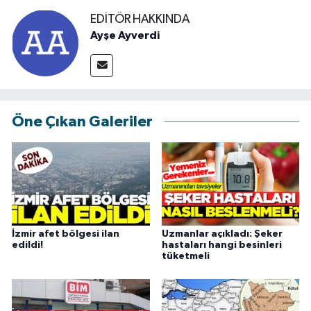
EDITÖR HAKKINDA
Ayşe Ayverdi
Öne Çıkan Galeriler
İzmir afet bölgesi ilan
Uzmanlar açıkladı: Şeker
edildi!
hastaları hangi besinleri
tüketmeli