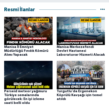
Resmi İlanlar
RESMİ İLANDIR
RESMİ İLANDIR
Manisa İl Emniyet
Manisa Merkezefendi
Müdürlüğü Fındık Kömürü
Devlet Hastanesi
Alımı Yapacak
Laboratuvar Hizmeti Alacak
Perseid meteor yağmuru
Turgutlu’da Ergenekon
Türkiye semalarında
Köprülü Kavşağı için temel
görülecek: En iyi izleme
atıldı
saati belli oldu