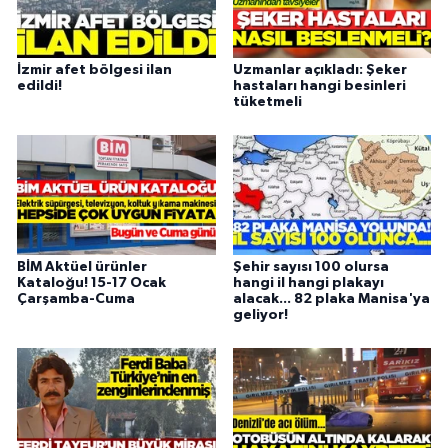
İzmir afet bölgesi ilan
Uzmanlar açıkladı: Şeker
edildi!
hastaları hangi besinleri
tüketmeli
BİM Aktüel ürünler
Şehir sayısı 100 olursa
Kataloğu! 15-17 Ocak
hangi il hangi plakayı
Çarşamba-Cuma
alacak... 82 plaka Manisa'ya
geliyor!