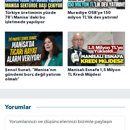
Türkiye üretiminin yüzde
Muradiye OSB’ye 150
78'i Manisa'daki bu
milyon TL’lik dev yatırım!
işletmede yapılıyor
Şenol Sunat; "Manisa’nın
Manisalı Esnafa 1,5 Milyon
gündemi borç değil yatırım
TL Kredi Müjdesi
olmalı"
Yorumlar