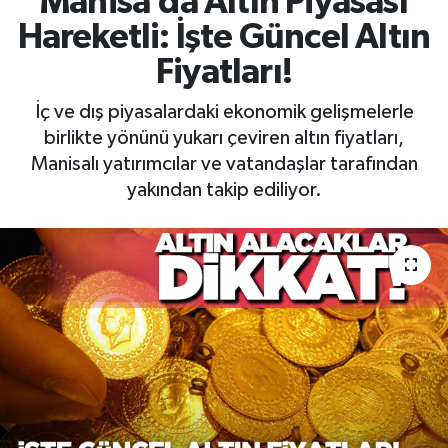
Manisa’da Altın Piyasası
Hareketli: İşte Güncel Altın
RESMİ İLAN
RESMİ İLAN
Fiyatları!
BİLİM VE TEKNOLOJİ
Yaşam
İç ve dış piyasalardaki ekonomik gelişmelerle
birlikte yönünü yukarı çeviren altın fiyatları,
Tarih
Manisalı yatırımcılar ve vatandaşlar tarafından
yakından takip ediliyor.
Çevre
Dünya
İletişim
Künye
SPOR
Vefat