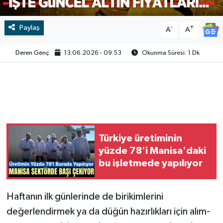
Video
Paylaş
-
+
A
A
Deren Genç
13.06.2026 - 09:53
Okunma Süresi: 1 Dk
Türkiye üretiminin
yüzde 78'i Manisa'daki
bu işletmede yapılıyor
Haftanın ilk günlerinde de birikimlerini
değerlendirmek ya da düğün hazırlıkları için alım-