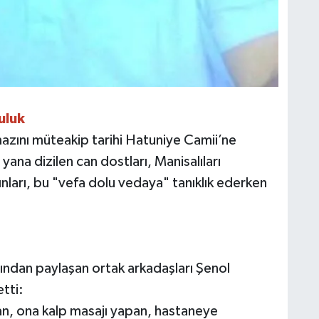
uluk
amazını müteakip tarihi Hatuniye Camii’ne
 yana dizilen can dostları, Manisalıları
nları, bu "vefa dolu vedaya" tanıklık ederken
ından paylaşan ortak arkadaşları Şenol
tti:
n, ona kalp masajı yapan, hastaneye