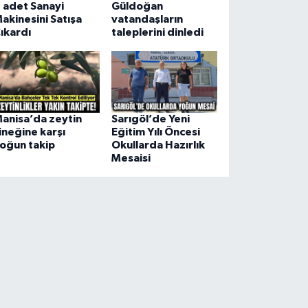
 adet Sanayi
Güldoğan
akinesini Satışa
vatandaşların
ıkardı
taleplerini dinledi
anisa’da zeytin
Sarıgöl’de Yeni
ineğine karşı
Eğitim Yılı Öncesi
oğun takip
Okullarda Hazırlık
Mesaisi