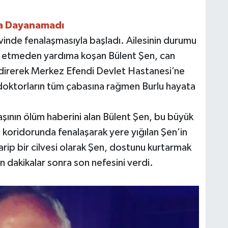
na Dayanamadı
vinde fenalaşmasıyla başladı. Ailesinin durumu
üt etmeden yardıma koşan Bülent Şen, can
ndirerek Merkez Efendi Devlet Hastanesi’ne
; doktorların tüm çabasına rağmen Burlu hayata
şının ölüm haberini alan Bülent Şen, bu büyük
koridorunda fenalaşarak yere yığılan Şen’in
garip bir cilvesi olarak Şen, dostunu kurtarmak
n dakikalar sonra son nefesini verdi.