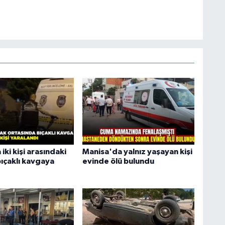
iki kişi arasındaki
Manisa'da yalnız yaşayan kişi
bıçaklı kavgaya
evinde ölü bulundu