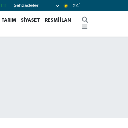
°
Şehzadeler
.18
24
.32
TARIM
SİYASET
RESMİ İLAN
.38
.03
-14
1.11