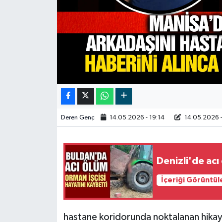
Video
Deren Genç
14.05.2026 - 19:14
14.05.2026 -
Denizli'de acı
İçeriği Görüntül
hastane koridorunda noktalanan hikay