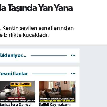
la Taşında Yan Yana
i. Kentin sevilen esnaflarından
 birlikte kucakladı.
ükleniyor...
esmi İlanlar
RESMİ İLANDIR
anisa İcra Dairesi
Salihli Kaymakamı