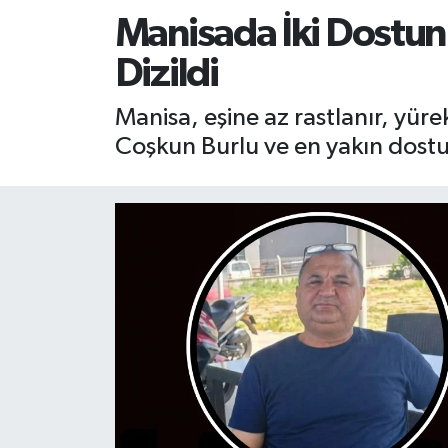
Manisada ​İki Dostun
RESMİ İLAN
RESMİ İLAN
Dizildi
BİLİM VE TEKNOLOJİ
Yaşam
Manisa, eşine az rastlanır, yürek
Tarih
Coşkun Burlu ve en yakın dostu 
Çevre
Dünya
İletişim
Künye
SPOR
Vefat