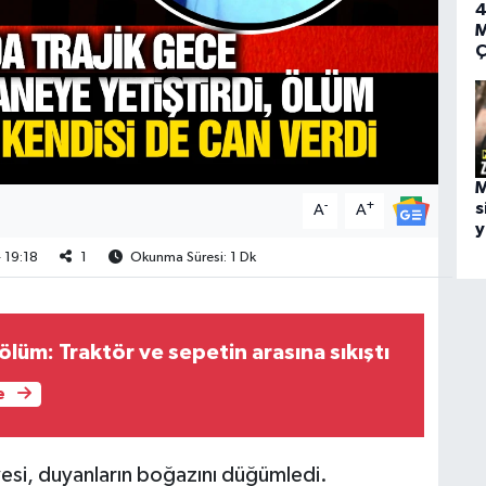
4
M
Ç
M
-
+
s
A
A
y
 19:18
1
Okunma Süresi: 1 Dk
 ölüm: Traktör ve sepetin arasına sıkıştı
e
esi, duyanların boğazını düğümledi.