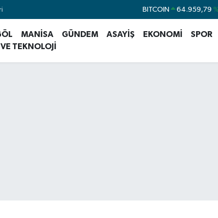
i
DOLAR
47,7436
%0
EURO
55,2510
%0
GÖL
MANİSA
GÜNDEM
ASAYİŞ
EKONOMİ
SPOR
STERLİN
64,4811
%0
 VE TEKNOLOJİ
GRAM ALTIN
6660.55
%0
BİST100
13.779
%
BITCOIN
64.959,79
%