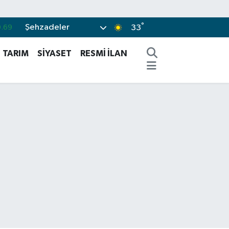
°
.69
Şehzadeler
33
.06
TARIM
SİYASET
RESMİ İLAN
%0.1
.21
.32
%48