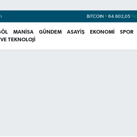
BITCOIN
64.602,05
%0
i
DOLAR
47,5986
%0
GÖL
MANİSA
GÜNDEM
ASAYİŞ
EKONOMİ
SPOR
EURO
55,0700
 VE TEKNOLOJİ
STERLİN
64,2438
%0
GRAM ALTIN
6513.94
%0
BİST100
13.768