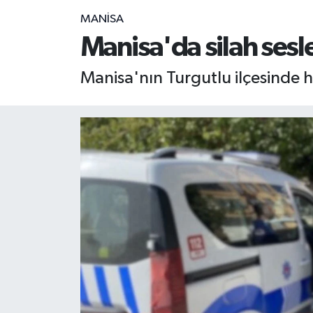
MANİSA
RESMİ İLAN
RESMİ İLAN
Manisa'da silah sesle
BİLİM VE TEKNOLOJİ
Yaşam
Manisa'nın Turgutlu ilçesinde h
Tarih
Çevre
Dünya
İletişim
Künye
SPOR
Vefat