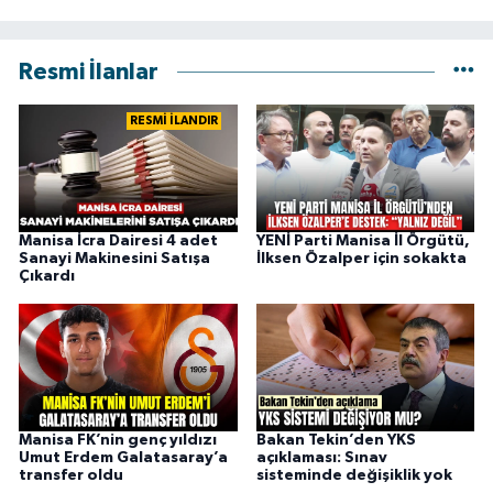
Resmi İlanlar
RESMİ İLANDIR
Manisa İcra Dairesi 4 adet
YENİ Parti Manisa İl Örgütü,
Sanayi Makinesini Satışa
İlksen Özalper için sokakta
Çıkardı
Manisa FK’nin genç yıldızı
Bakan Tekin’den YKS
Umut Erdem Galatasaray’a
açıklaması: Sınav
transfer oldu
sisteminde değişiklik yok