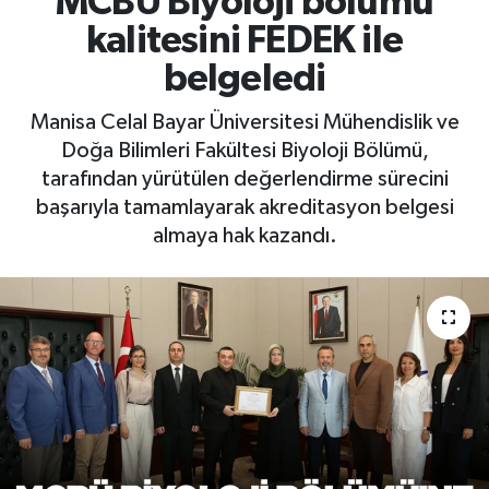
MCBÜ Biyoloji bölümü
kalitesini FEDEK ile
RESMİ İLAN
RESMİ İLAN
belgeledi
BİLİM VE TEKNOLOJİ
Yaşam
Manisa Celal Bayar Üniversitesi Mühendislik ve
Doğa Bilimleri Fakültesi Biyoloji Bölümü,
Tarih
tarafından yürütülen değerlendirme sürecini
başarıyla tamamlayarak akreditasyon belgesi
Çevre
almaya hak kazandı.
Dünya
İletişim
Künye
SPOR
Vefat