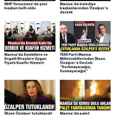
MHP Yunusemre’de yeni
Manisa'da belediye
başkan belli oldu
başkanlarından Özalper'e
destek
Manisa’da Emeklilere ve
YENİ Parti Manisa
Engelli Bireylere Uygun
Milletvekillerinden İlksen
Fiyatlı Kuaför Hizmeti
Özalper'e Destek:
“Korkmayacağız,
Susmayacağız”
İlksen Özalper tutuklandı!
Manisa'da palet