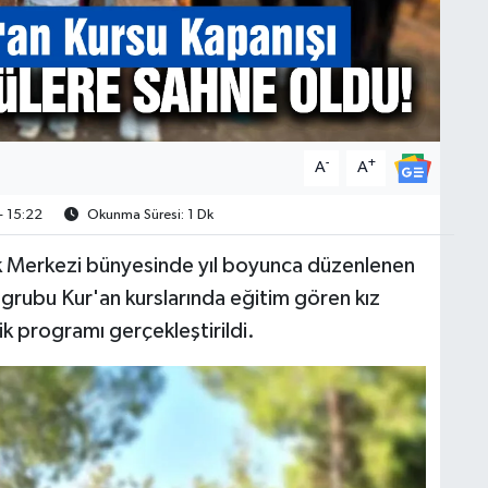
-
+
A
A
- 15:22
Okunma Süresi: 1 Dk
ik Merkezi bünyesinde yıl boyunca düzenlenen
ş grubu Kur'an kurslarında eğitim gören kız
nik programı gerçekleştirildi.