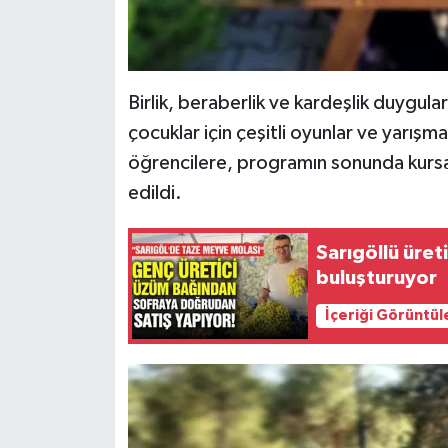
Birlik, beraberlik ve kardeşlik duygular
çocuklar için çeşitli oyunlar ve yarış
öğrencilere, programın sonunda kursa k
edildi.
Sarıgöllü üret
buluşturuyor
İçeriği Görüntül