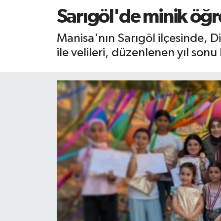
Sarıgöl'de minik öğr
RESMİ İLAN
RESMİ İLAN
Manisa'nın Sarıgöl ilçesinde, D
BİLİM VE TEKNOLOJİ
Yaşam
ile velileri, düzenlenen yıl son
Tarih
Çevre
Dünya
İletişim
Künye
SPOR
Vefat