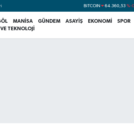
i
DOLAR
47,7069
%
EURO
55,0265
%0
GÖL
MANİSA
GÜNDEM
ASAYİŞ
EKONOMİ
SPOR
STERLİN
64,1897
%0
 VE TEKNOLOJİ
GRAM ALTIN
6618.49
%
BİST100
13.887
BITCOIN
64.360,53
%-0