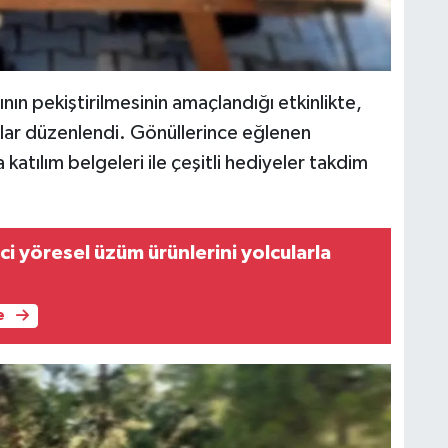
ının pekiştirilmesinin amaçlandığı etkinlikte,
malar düzenlendi. Gönüllerince eğlenen
atılım belgeleri ile çeşitli hediyeler takdim
ici yöresel üzüm ürünlerini yolcularla
e