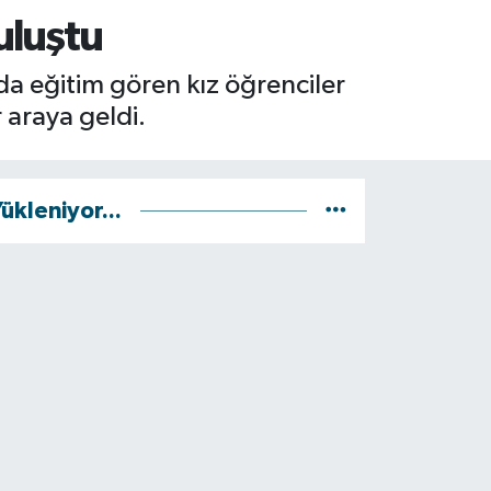
uluştu
da eğitim gören kız öğrenciler
r araya geldi.
ükleniyor...