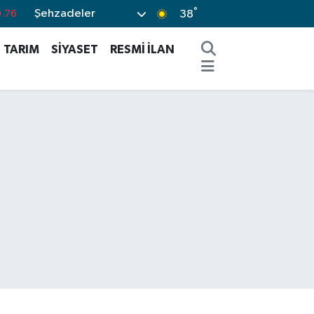
°
Şehzadeler
0.17
38
.01
TARIM
SİYASET
RESMİ İLAN
.02
2.12
%64
.76