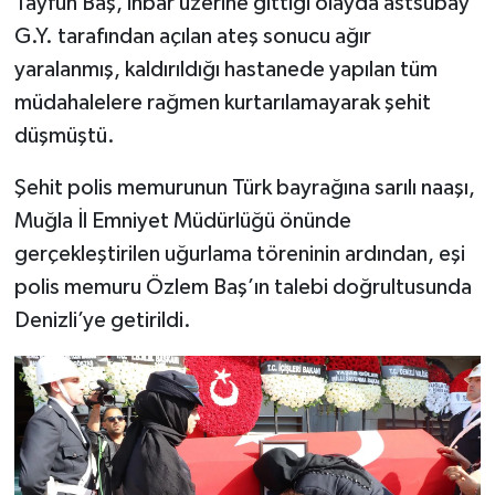
Tayfun Baş, ihbar üzerine gittiği olayda astsubay
G.Y. tarafından açılan ateş sonucu ağır
yaralanmış, kaldırıldığı hastanede yapılan tüm
müdahalelere rağmen kurtarılamayarak şehit
düşmüştü.
Şehit polis memurunun Türk bayrağına sarılı naaşı,
Muğla İl Emniyet Müdürlüğü önünde
gerçekleştirilen uğurlama töreninin ardından, eşi
polis memuru Özlem Baş’ın talebi doğrultusunda
Denizli’ye getirildi.