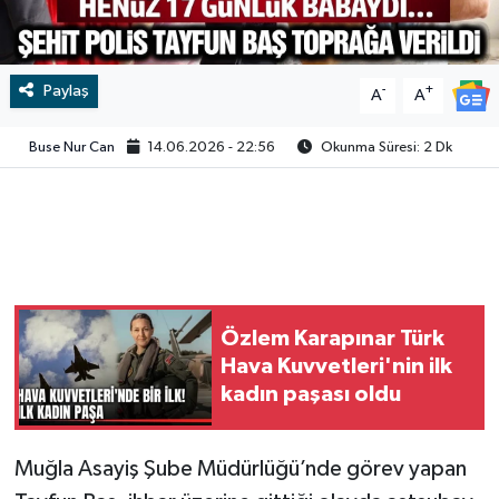
Video
Paylaş
-
+
A
A
Buse Nur Can
14.06.2026 - 22:56
Okunma Süresi: 2 Dk
Özlem Karapınar Türk
Hava Kuvvetleri'nin ilk
kadın paşası oldu
Muğla Asayiş Şube Müdürlüğü’nde görev yapan