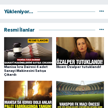
Yükleniyor...
Resmi İlanlar
RESMİ İLANDIR
Manisa İcra Dairesi 4 adet
İlksen Özalper tutuklandı!
Sanayi Makinesini Satışa
Çıkardı