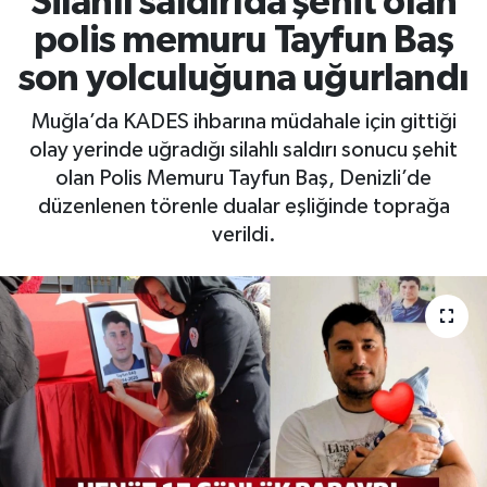
Silahlı saldırıda şehit olan
polis memuru Tayfun Baş
RESMİ İLAN
RESMİ İLAN
son yolculuğuna uğurlandı
BİLİM VE TEKNOLOJİ
Yaşam
Muğla’da KADES ihbarına müdahale için gittiği
olay yerinde uğradığı silahlı saldırı sonucu şehit
Tarih
olan Polis Memuru Tayfun Baş, Denizli’de
düzenlenen törenle dualar eşliğinde toprağa
Çevre
verildi.
Dünya
İletişim
Künye
SPOR
Vefat