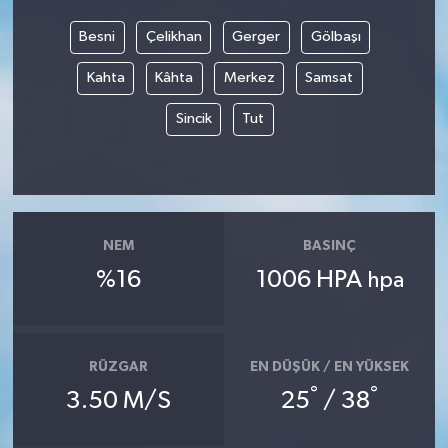
Besni
Çelikhan
Gerger
Gölbaşı
Video
Kahta
Kâhta
Merkez
Samsat
Sincik
Tut
NEM
BASINÇ
%16
1006 HPA
hpa
RÜZGAR
EN DÜŞÜK / EN YÜKSEK
°
°
3.50 M/S
25
/ 38