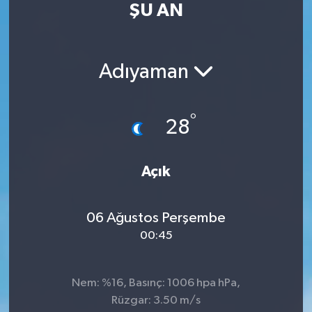
ŞU AN
RESMİ İLAN
RESMİ İLAN
BİLİM VE TEKNOLOJİ
Yaşam
Adıyaman
Tarih
°
28
Çevre
Dünya
Açık
İletişim
06 Ağustos Perşembe
00:45
Künye
SPOR
Nem: %16, Basınç: 1006 hpa hPa,
Rüzgar: 3.50 m/s
Vefat