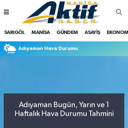
Yazarlar
SARIGÖL
Türkiye
Manisa Nöbetçi Eczaneler
SARIGÖL
MANİSA
GÜNDEM
ASAYİŞ
EKONOM
Resmi İlanlar
MANİSA
Tarım
Manisa Hava Durumu
Adıyaman Hava Durumu
Foto Galeri
GÜNDEM
Analiz Haberler
Manisa Namaz Vakitleri
ASAYİŞ
Asayiş
Manisa Trafik Yoğunluk Haritası
EKONOMİ
Siyaset
Süper Lig Puan Durumu ve Fikstür
SPOR
Eğitim
Tüm Manşetler
Adıyaman Bugün, Yarın ve 1
TARIM
Kültür Sanat
Son Dakika Haberleri
Haftalık Hava Durumu Tahmini
SİYASET
Manisa
Haber Arşivi