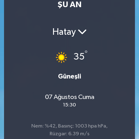
ŞU AN
RESMİ İLAN
RESMİ İLAN
BİLİM VE TEKNOLOJİ
Yaşam
Hatay
Tarih
°
35
Çevre
Dünya
Güneşli
İletişim
07 Ağustos Cuma
15:30
Künye
SPOR
Nem: %42, Basınç: 1003 hpa hPa,
Rüzgar: 6.39 m/s
Vefat