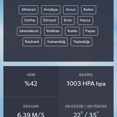
Altınözü
Antakya
Arsuz
Belen
Video
Defne
Dörtyol
Erzin
Hassa
İskenderun
Kırıkhan
Kumlu
Payas
Reyhanlı
Samandağ
Yayladağı
NEM
BASINÇ
%42
1003 HPA
hpa
RÜZGAR
EN DÜŞÜK / EN YÜKSEK
°
°
6.39 M/S
22
/ 35