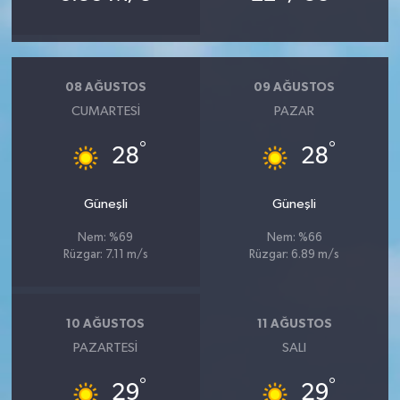
08 AĞUSTOS
09 AĞUSTOS
CUMARTESI
PAZAR
°
°
28
28
Güneşli
Güneşli
Nem: %69
Nem: %66
Rüzgar: 7.11 m/s
Rüzgar: 6.89 m/s
10 AĞUSTOS
11 AĞUSTOS
PAZARTESI
SALI
°
°
29
29