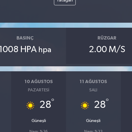
Yatağan
BASINÇ
RÜZGAR
1008 HPA
2.00 M/S
hpa
10 AĞUSTOS
11 AĞUSTOS
PAZARTESI
SALI
°
°
28
28
Güneşli
Güneşli
Nem: %36
Nem: %33