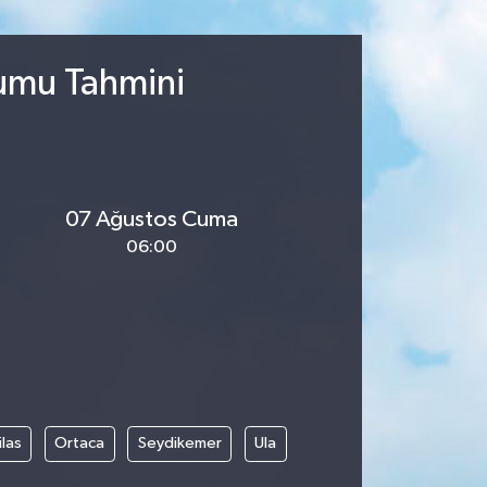
rumu Tahmini
07 Ağustos Cuma
06:00
las
Ortaca
Seydikemer
Ula