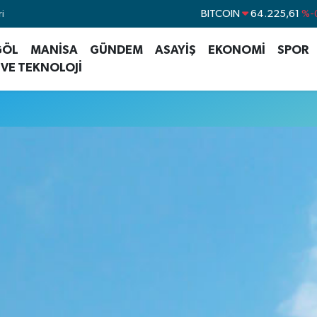
i
BITCOIN
64.225,61
%-
DOLAR
47,7143
%
GÖL
MANİSA
GÜNDEM
ASAYİŞ
EKONOMİ
SPOR
EURO
55,0317
%-
 VE TEKNOLOJİ
STERLİN
64,2463
%
GRAM ALTIN
6510.40
%0
BİST100
13.799