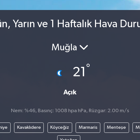
, Yarın ve 1 Haftalık Hava Du
Muğla
°
21
Açık
Nem: %46, Basınç: 1008 hpa hPa, Rüzgar: 2.00 m/s
hiye
Kavaklıdere
Köyceğiz
Marmaris
Menteşe
Mi