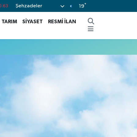
°
Şehzadeler
0.63
19
0.16
TARIM
SİYASET
RESMİ İLAN
0.02
0.07
.45
%70