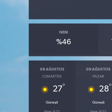
Video
NEM
%46
08 AĞUSTOS
09 AĞUSTOS
CUMARTESI
PAZAR
°
°
27
28
Güneşli
Güneşli
Nem: %32
Nem: %33