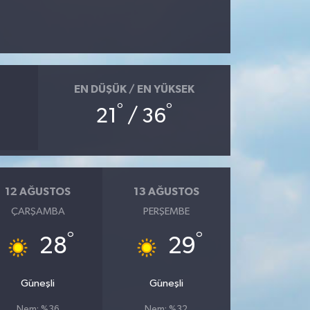
EN DÜŞÜK / EN YÜKSEK
°
°
21
/ 36
12 AĞUSTOS
13 AĞUSTOS
ÇARŞAMBA
PERŞEMBE
°
°
28
29
Güneşli
Güneşli
Nem: %36
Nem: %32