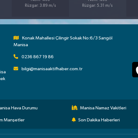
Rüzgar: 3.89 m/s
Rüzgar: 5.31 m/s
Konak Mahallesi Çilingir Sokak No:6/3 Sarıgöl
Manisa
0236 867 19 86
bilgi@manisaaktifhaber.com.tr
isa
çek
anisa Hava Durumu
Manisa Namaz Vakitleri
m Manşetler
Son Dakika Haberleri