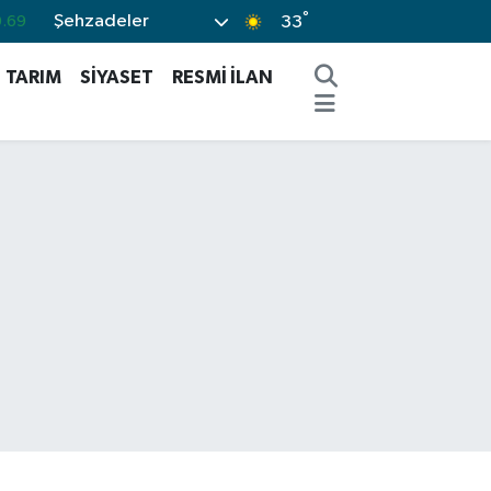
°
Şehzadeler
.06
33
%0.1
TARIM
SİYASET
RESMİ İLAN
.21
.39
%48
.69