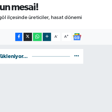
ğun mesai!
l ilçesinde üreticiler, hasat dönemi
-
+
A
A
ükleniyor...