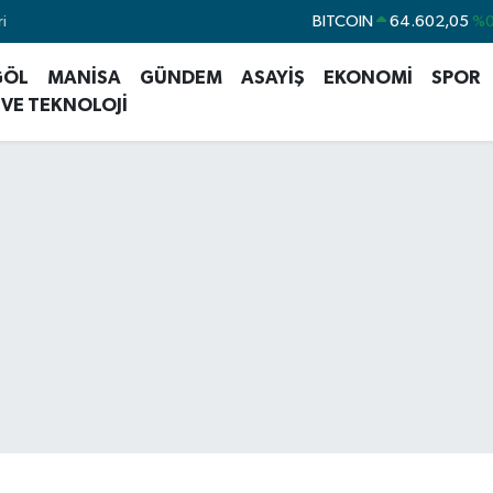
i
DOLAR
47,5986
%0
EURO
55,0700
GÖL
MANİSA
GÜNDEM
ASAYİŞ
EKONOMİ
SPOR
STERLİN
64,2438
%0
 VE TEKNOLOJİ
GRAM ALTIN
6518.23
%0
BİST100
13.768
BITCOIN
64.602,05
%0