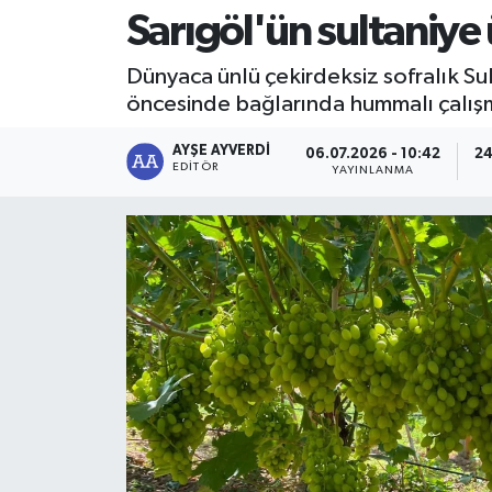
Sarıgöl'ün sultaniy
RESMİ İLAN
RESMİ İLAN
Dünyaca ünlü çekirdeksiz sofralık Su
BİLİM VE TEKNOLOJİ
Yaşam
öncesinde bağlarında hummalı çalışm
Tarih
AYŞE AYVERDI
06.07.2026 - 10:42
24
EDITÖR
YAYINLANMA
Çevre
Dünya
İletişim
Künye
SPOR
Vefat